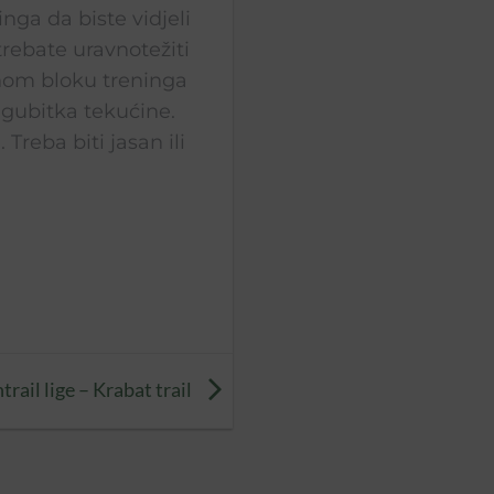
nga da biste vidjeli
trebate uravnotežiti
ivnom bloku treninga
 gubitka tekućine.
Treba biti jasan ili
rail lige – Krabat trail