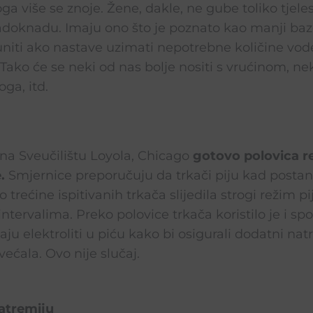
toga više se znoje. Žene, dakle, ne gube toliko tjele
adoknadu. Imaju ono što je poznato kao manji baze
iti ako nastave uzimati nepotrebne količine vode.
i. Tako će se neki od nas bolje nositi s vrućinom, nek
ga, itd.
 na Sveučilištu Loyola, Chicago
gotovo polovica r
.
Smjernice preporučuju da trkači piju kad postanu 
ko trećine ispitivanih trkača slijedila strogi režim 
ntervalima. Preko polovice trkača koristilo je i spo
aju elektroliti u piću kako bi osigurali dodatni natr
ovećala. Ovo nije slučaj.
atremiju