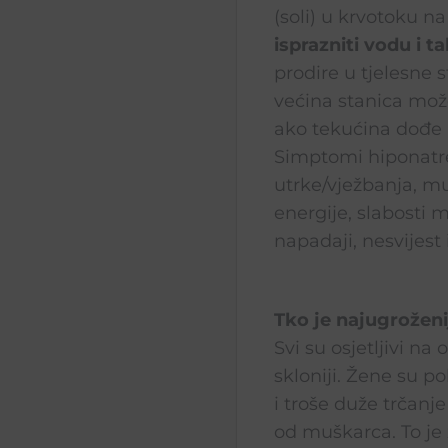
(soli) u krvotoku n
isprazniti vodu i 
prodire u tjelesne 
većina stanica mož
ako tekućina dođe u
Simptomi hiponatre
utrke/vježbanja, mu
energije, slabosti 
napadaji, nesvijest
Tko je najugroženi
Svi su osjetljivi na 
skloniji. Žene su p
i troše duže trčanje
od muškarca. To je 