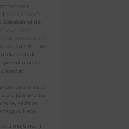
smjernice o
iljane na trkače.
o 385-800ml (13-
ti ako trčite u
s općim medicinskim
piju šalicu tekućine
 utrke trebali
 oprezni u vezi s
e koje je
koro ćete shvatiti
 što pijete ako ste
a žene, kada se
energije. Neće.
reuzimaju natrij i