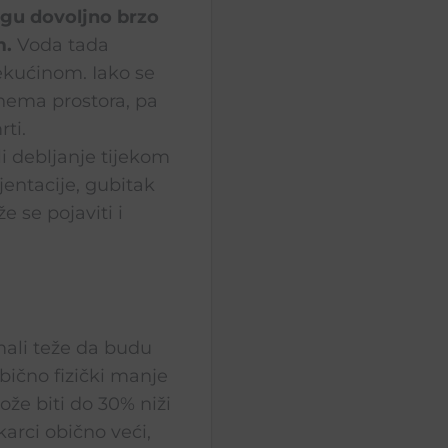
gu dovoljno brzo
m.
Voda tada
tekućinom. Iako se
nema prostora, pa
ti.
 debljanje tijekom
jentacije, gubitak
 se pojaviti i
i mali teže da budu
obično fizički manje
ože biti do 30% niži
arci obično veći,