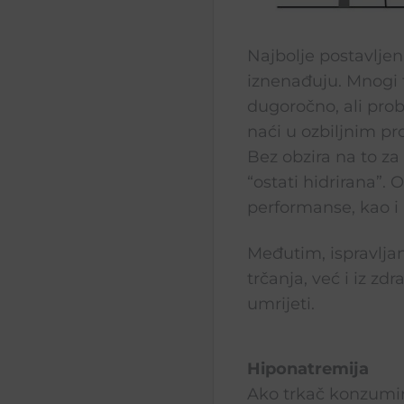
Najbolje postavljen
iznenađuju. Mnogi t
dugoročno, ali prob
naći u ozbiljnim p
Bez obzira na to za
“ostati hidrirana”. 
performanse, kao i
Međutim, ispravljan
trčanja, već i iz zd
umrijeti.
Hiponatremija
Ako trkač konzumir