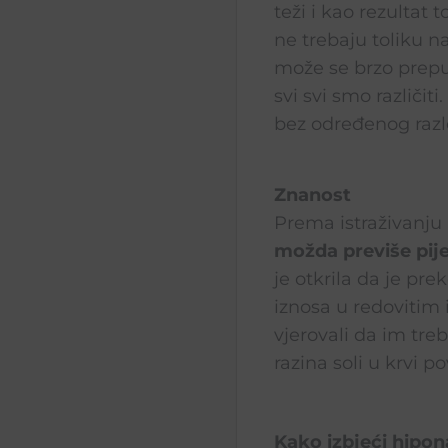
teži i kao rezultat 
ne trebaju toliku n
može se brzo prepun
svi svi smo različit
bez određenog razlo
Znanost
Prema istraživanju
možda previše pije
je otkrila da je pre
iznosa u redovitim i
vjerovali da im treb
razina soli u krvi p
Kako izbjeći hipon