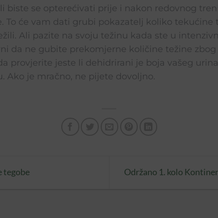
i biste se opterećivati prije i nakon redovnog treni
e. To će vam dati grubi pokazatelj koliko tekućine 
ežili. Ali pazite na svoju težinu kada ste u intenz
urni da ne gubite prekomjerne količine težine zbog
 provjerite jeste li dehidrirani je boja vašeg urina. 
u. Ako je mračno, ne pijete dovoljno.
e tegobe
Održano 1. kolo Kontinent