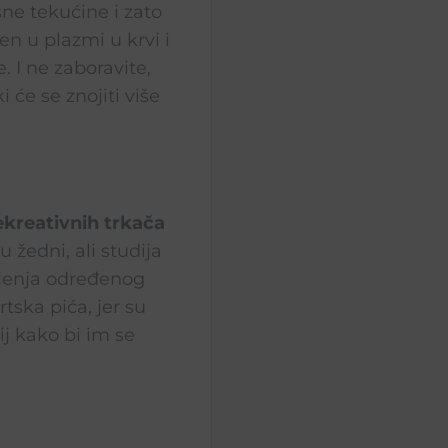
sne tekućine i zato
n u plazmi u krvi i
 I ne zaboravite,
i će se znojiti više
ekreativnih trkača
žedni, ali studija
pijenja određenog
rtska pića, jer su
ij kako bi im se