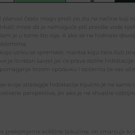
i planovi često mogu proći po zlu na načine koji na
rkači misle da je nemoguće piti previše vode tij
lem je u tome što nije. A ako se ne hidrirate dovol
roblemima.
 koju utrku se spremate, mantra koju ćete čuti izno
Ovo je izvrstan savjet jer će prave razine hidratacij
 pomaganje brzom oporavku i općenito će vas učin
je svoje strategije hidratacije ključno je ne samo 
ravstvene perspektive, jer ako je ne shvatite ozbiljn
a prekomjerne količine tekućine, on smanjuje konc