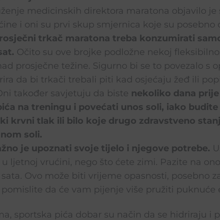
nje medicinskih direktora maratona objavilo je 
ne i oni su prvi skup smjernica koje su posebno c
rosječni trkač maratona treba konzumirati sam
sat.
Očito su ove brojke podložne nekoj fleksibilnos
 iznad prosječne težine. Sigurno bi se to povezalo 
ira da bi trkači trebali piti kad osjećaju žeđ ili po
Oni također savjetuju da biste
nekoliko dana prije
pića na treningu i povećati unos soli, iako budite
i krvni tlak ili bilo koje drugo zdravstveno stanj
nom soli.
žno je upoznati svoje tijelo i njegove potrebe.
Us
 u ljetnoj vrućini, nego što ćete zimi. Pazite na ono
 sata. Ovo može biti vrijeme opasnosti, posebno z
pomislite da će vam pijenje više pružiti puknuće 
a, sportska pića dobar su način da se hidriraju i p