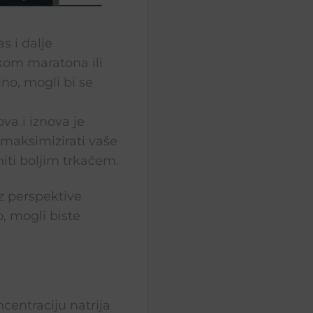
s i dalje
ekom maratona ili
jno, mogli bi se
va i iznova je
e maksimizirati vaše
iti boljim trkačem.
iz perspektive
o, mogli biste
entraciju natrija