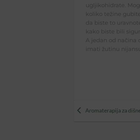
ugljikohidrate. Mogl
koliko težine gubit
da biste to uravnot
kako biste bili sig
A jedan od načina da
imati žutinu nijans
Aromaterapija za dišn