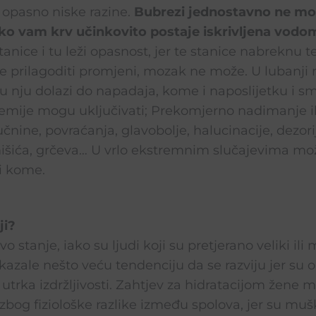
a opasno niske razine.
Bubrezi jednostavno ne mo
tako vam krv učinkovito postaje iskrivljena vodo
stanice i tu leži opasnost, jer te stanice nabreknu 
e prilagoditi promjeni, mozak ne može. U lubanji 
 nju dolazi do napadaja, kome i naposlijetku i smr
mije mogu uključivati; Prekomjerno nadimanje ili
čnine, povraćanja, glavobolje, halucinacije, dezori
mišića, grčeva… U vrlo ekstremnim slučajevima može
 i kome.
ji?
ovo stanje, iako su ljudi koji su pretjerano veliki il
okazale nešto veću tendenciju da se razviju jer su 
 utrka izdržljivosti. Zahtjev za hidratacijom žene m
zbog fiziološke razlike između spolova, jer su mušk