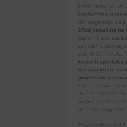
Međunarodno udruže
konzumiranju tekući
Oni sugeriraju da
p
27oz) tekućine na 
toplini ili ako ste
savjetima, što suger
svakih 20 minuta. 
koristiti sportska 
tim ako imate visok
pogoršano
poveća
U općem smislu,
va
da ćete trčati žedni
na putu duže od tri
umorite i pogrešno 
Ako nastavite s njim