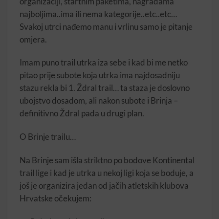
organizaciji, startnim paketima, nagradama
najboljima..ima ili nema kategorije..etc..etc…
Svakoj utrci nađemo manu i vrlinu samo je pitanje
omjera.
Imam puno trail utrka iza sebe i kad bi me netko
pitao prije subote koja utrka ima najdosadniju
stazu rekla bi 1. Ždral trail… ta staza je doslovno
ubojstvo dosadom, ali nakon subote i Brinja –
definitivno Ždral pada u drugi plan.
O Brinje trailu…
Na Brinje sam išla striktno po bodove Kontinental
trail lige i kad je utrka u nekoj ligi koja se boduje, a
još je organizira jedan od jačih atletskih klubova
Hrvatske očekujem: