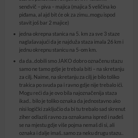
sendvič – piva – majica (majica S veličina ko
piđama, al ajd bit će ok za zimu..mogu ispod
stavit još bar 2 majice)
jedna okrepna stanica na 5. km za sve 3 staze
naglašavajući da je najduža staza imala 26 km i
jednu okrepnu stanicu na 5-om km.
da da..dobili smo JAKO dobro označenu stazu
samo ne tamo gdje je trebala biti – na skretanju
za cilj. Naime, na skretanju za cilj je bilo toliko
trakica po svuda pa i ravno gdje nije trebalo ići.
Mogu reći da je ovo bila najoznačenija staza
ikad.. bilo je toliko oznaka da jednostavno ako
nisi logički zaključio da bi tu trebalo sad skrenut
ziher odlaziš ravno za oznakama ispred i nađeš
se na mjestu gdje više pojma nemaš di si, ali
oznaka i dalje imaš..samo za neku drugu stazu..