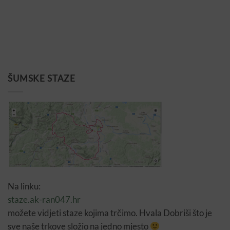
ŠUMSKE STAZE
Na linku:
staze.ak-ran047.hr
možete vidjeti staze kojima trčimo. Hvala Dobriši što je
sve naše trkove složio na jedno mjesto