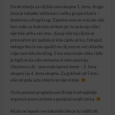
Do skretanja za cilj bila sam ukupno 1. žena, druga
žena je također otišla kao i velika grupa trkača –
doslovno u drugi krug. Zajedno smo se vraćale više
bez volje za ikakvom utrkom jer to na kraju više i
nije bila utrka već ono.. daaaj više taj cilj da se
presvučem jer padala je kiša cijelu utrku, čekajući
nekoga tko će nas uputiti na cilj smo se već ohladile
i nije nam bilo do ničeg. 5 km smo imale viška i bilo
je logično da više nemamo ni neku poziciju.
Ulazimo u cilj – ona malo ispred mene – 3. žena
ukupno i ja 4. žena ukupno. Za gubitak od 5 km i
više od pola sata reko bi se nije ni loše.
Ovim postom proglašavam Brinje trail najlošije
organiziranom utrkom u povijesti svojih utrka.
Ali da ne ispade sve tako loše bilo je tu i odličnih