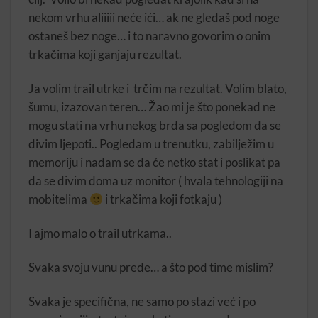
nekom vrhu aliiiii neće ići… ak ne gledaš pod noge
ostaneš bez noge… i to naravno govorim o onim
trkačima koji ganjaju rezultat.
Ja volim trail utrke i trčim na rezultat. Volim blato,
šumu, izazovan teren… Žao mi je što ponekad ne
mogu stati na vrhu nekog brda sa pogledom da se
divim ljepoti.. Pogledam u trenutku, zabilježim u
memoriju i nadam se da će netko stat i poslikat pa
da se divim doma uz monitor ( hvala tehnologiji na
mobitelima
i trkačima koji fotkaju )
I ajmo malo o trail utrkama..
Svaka svoju vunu prede… a što pod time mislim?
Svaka je specifična, ne samo po stazi već i po