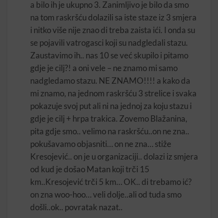
a bilo ih je ukupno 3. Zanimljivo je bilo da smo
na tom raskršću dolazili sa iste staze iz 3 smjera
i nitko više nije znao di treba zaista ići. I onda su
se pojavili vatrogasci koji su nadgledali stazu.
Zaustavimo ih.. nas 10 se već skupilo i pitamo
gdje je cilj?! a oni vele – ne znamo mi samo
nadgledamo stazu. NE ZNAMO!!!! a kako da
mi znamo, na jednom raskršću 3 strelice i svaka
pokazuje svoj put ali ni na jednoj za koju stazu i
gdje je cilj + hrpa trakica. Zovemo Blažanina,
pita gdje smo.. velimo na raskršću..on ne zna..
pokušavamo objasniti… on ne zna… stiže
Kresojević.. on je u organizaciji.. dolazi iz smjera
od kud je došao Matan koji trči 15
km..Kresojević trči 5 km… OK.. di trebamo ić?
on zna woo-hoo… veli dolje..ali od tuda smo
došli..ok.. povratak nazat..