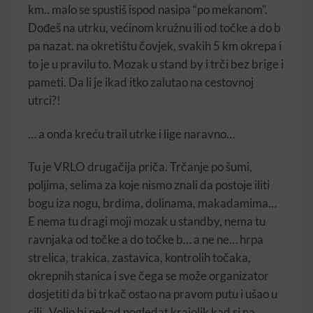
km.. malo se spustiš ispod nasipa “po mekanom”.
Dođeš na utrku, većinom kružnu ili od točke a do b
pa nazat. na okretištu čovjek, svakih 5 km okrepa i
to je u pravilu to. Mozak u stand by i trči bez brige i
pameti. Da li je ikad itko zalutao na cestovnoj
utrci?!
… a onda kreću trail utrke i lige naravno…
Tu je VRLO drugačija priča. Trčanje po šumi,
poljima, selima za koje nismo znali da postoje iliti
bogu iza nogu, brdima, dolinama, makadamima…
E nema tu dragi moji mozak u standby, nema tu
ravnjaka od točke a do točke b… a ne ne… hrpa
strelica, trakica, zastavica, kontrolih točaka,
okrepnih stanica i sve čega se može organizator
dosjetiti da bi trkač ostao na pravom putu i ušao u
cilj. Volio bi nekad pogledat krajolik kad si na