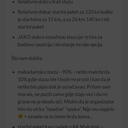
Relativno dobru trail stazu
Relativno dobar startni paket za 120 kn koliko
je startnina za 15 km, a za 26 km 140 kn i isti
startni paket
JAKO dobro označenu stazu jer trčim za
bodove i poziciju i skretanje mi nije opcija
Što sam dobila:
makadamsku stazu – 90% – nešto malo brda
10% gdje staza ide ( bože mi prosti ) kao da je
netko bio pijan dok je označavao. Pritom sam
morala, ne paziti samo gdje staje već i da mi
grane ne probodu oči. Mislim da je organizator
htio da utrka “ispadne” “opaka”. Nije mu uspjelo
+ oznake na to istom brdu koma…
startni paket kao i uvijek u AK Maksimir –