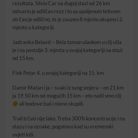
rezultata. Silvio Car na dugoj stazi od 26 km
ostvario je odličan rezz i to sa upaljenom tetivom
otrčao je odlično, te je zauzeo 8 mjesto ukupno i 2.
mjesto u kategoriji.
Jadranka Belavić – Bela taman ulaskom u cilj ušla
je i na postolje 3. mjesta u svojoj kategoriji na stazi
od 15 km.
Fink Petar 4. u svojoj kategoriji na 15. km
Damir Matan i ja – svaki iz svog smjera – on 21 km
ja 19.50 km od mogućih 15 km – eto našli smo cilj
ali bodove baš i nismo skupili.
Trail trčati nije lako. Treba 300% koncentracije i na
stazu i na oznake, pogotovo kad su vremenski
uvjeti loši.