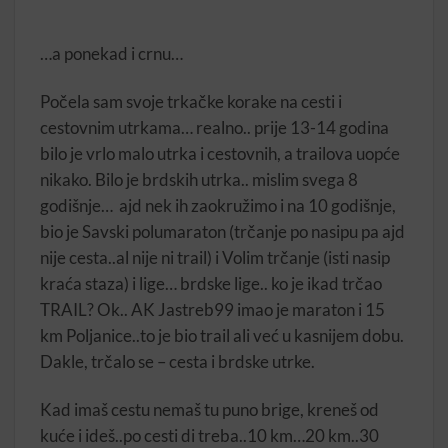
…a ponekad i crnu…
Počela sam svoje trkačke korake na cesti i
cestovnim utrkama… realno.. prije 13-14 godina
bilo je vrlo malo utrka i cestovnih, a trailova uopće
nikako. Bilo je brdskih utrka.. mislim svega 8
godišnje… ajd nek ih zaokružimo i na 10 godišnje,
bio je Savski polumaraton (trčanje po nasipu pa ajd
nije cesta..al nije ni trail) i Volim trčanje (isti nasip
kraća staza) i lige… brdske lige.. ko je ikad trčao
TRAIL? Ok.. AK Jastreb99 imao je maraton i 15
km Poljanice..to je bio trail ali već u kasnijem dobu.
Dakle, trčalo se – cesta i brdske utrke.
Kad imaš cestu nemaš tu puno brige, kreneš od
kuće i ideš..po cesti di treba..10 km…20 km..30