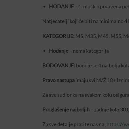
HODANJE
– 1. muški i prva žena pe
Natjecatelji koji će biti na minimalno 4 
KATEGORIJE:
MS, M35, M45, M55, M65
Hodanje –
nema kategorija
BODOVANJE:
boduje se 4 najbolja kol
Pravo nastupa
imaju svi M/Ž 18+ Iznimn
Za sve sudionke na svakom kolu osiguran
Proglašenje najboljih
– zadnje kolo 30.
Za sve detalje pratite nas na:
https://w