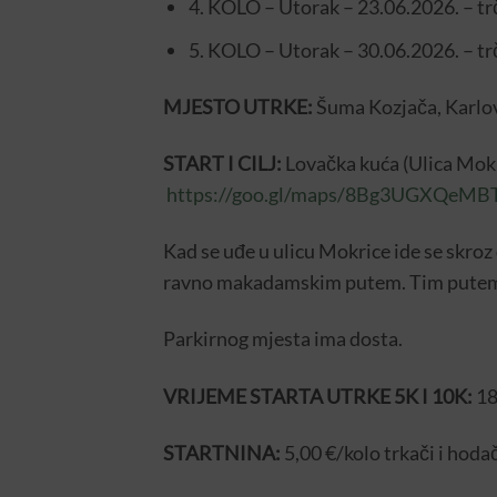
4. KOLO – Utorak – 23.06.2026. – t
5. KOLO – Utorak – 30.06.2026. – tr
MJESTO UTRKE:
Šuma Kozjača, Karlo
START I CILJ:
Lovačka kuća (Ulica Mok
https://goo.gl/maps/8Bg3UGXQeMB
Kad se uđe u ulicu Mokrice ide se skroz
ravno makadamskim putem. Tim putem s
Parkirnog mjesta ima dosta.
VRIJEME STARTA UTRKE 5K I 10K:
18
STARTNINA:
5,00 €/kolo trkači i hoda