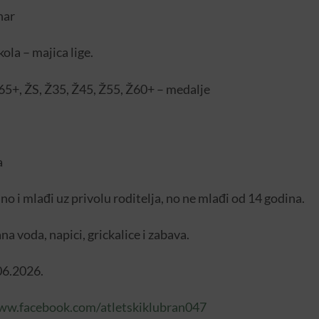
har
kola – majica lige.
+, ŽS, Ž35, Ž45, Ž55, Ž60+ – medalje
a
o i mlađi uz privolu roditelja, no ne mlađi od 14 godina.
a voda, napici, grickalice i zabava.
06.2026.
ww.facebook.com/atletskiklubran047