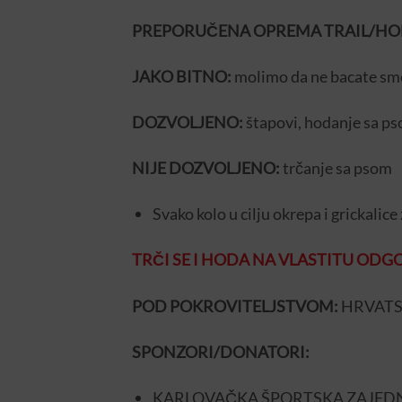
PREPORUČENA OPREMA TRAIL/HO
JAKO BITNO:
molimo da ne bacate sme
DOZVOLJENO:
štapovi, hodanje sa ps
NIJE DOZVOLJENO:
trčanje sa psom
Svako kolo u cilju okrepa i grickalice
TRČI SE I HODA NA VLASTITU OD
POD POKROVITELJSTVOM:
HRVATSKE
SPONZORI/DONATORI:
KARLOVAČKA ŠPORTSKA ZAJED