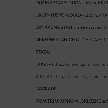
DUŽINA STAZE:
DUGA – 10 km, KRAT
UKUPNI USPON:
DUGA – 220m, KR
OZNAKE NA STAZI:
strelice i crveno-b
OKREPNE STANICE:
DUGA STAZA 1
STAZA:
DUGA –
https://connect.garmin.com
KRATKA –
https://connect.garmin.c
NAGRADE:
PRVA TRI UKUPNO MUŠKI/ŽENE na 