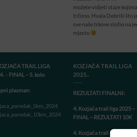
možete vidjeti staze kojim
trčimo. Hvala Dobriši što j
sve naše trkove složio na j
mjesto
KOZJAČA TRAIL LIGA
KOZJAČA TRAIL LIGA
4.
–
FINAL – 5. kolo
2025..
pni plasman:
REZULTATI FINALNI:
jaca_poredak_5km_2024
4. Kozjača trail liga 2025 –
jaca_poredak_10km_2024
FINAL – REZULTATI 10K
4. Kozjača trail liga 2025 –