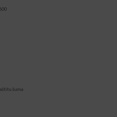
4600
zaštitu šuma