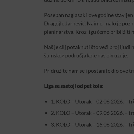
Poseban naglasak i ove godine stavlje
Dragojle Jarnević. Naime, malo je pozna
planinarstva. Kroz ligu ćemo približiti 
Naš je cilj potaknuti što veći broj ljudi
šumskog područja koje nas okružuje.
Pridružite nam se i postanite dio ove tr
Liga se sastoji od pet kola:
1. KOLO – Utorak – 02.06.2026. – t
2. KOLO – Utorak – 09.06.2026. – t
3. KOLO – Utorak – 16.06.2026. – t