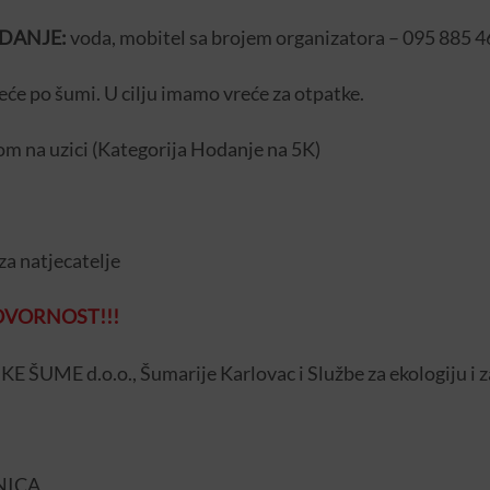
DANJE:
voda, mobitel sa brojem organizatora – 095 885 
će po šumi. U cilju imamo vreće za otpatke.
om na uzici (Kategorija Hodanje na 5K)
 za natjecatelje
GOVORNOST!!!
 ŠUME d.o.o., Šumarije Karlovac i Službe za ekologiju i 
NICA