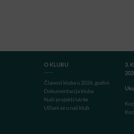
O KLUBU
3. 
202
Članovi kluba u 2026. godini
Uku
Dokumentacija kluba
Naši projekti/utrke
Koz
Učlani se u naš klub
Koz