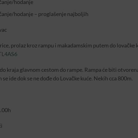
rčanje/hodanje
čanje/hodanje – proglašenje najboljih
vac
rice, prolaz kroz rampu i makadamskim putem do lovačke k
TL4AS6
 do kraja glavnom cestom do rampe. Rampa će biti otvorena i
e ide dok se ne dođe do Lovačke kuće. Nekih cca 800m.
.00h
či