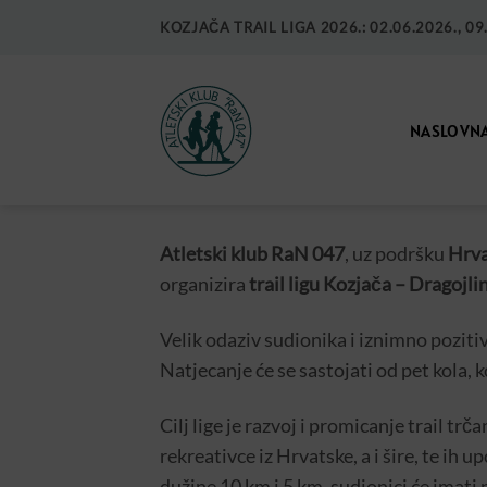
KOZJAČA TRAIL LIGA 2026.: 02.06.2026., 09.0
NASLOVN
Atletski klub RaN 047
, uz podršku
Hrva
organizira
trail ligu Kozjača – Dragojl
Velik odaziv sudionika i iznimno poziti
Natjecanje će se sastojati od pet kola, 
Cilj lige je razvoj i promicanje trail trč
rekreativce iz Hrvatske, a i šire, te ih
dužine 10 km i 5 km, sudionici će imati 