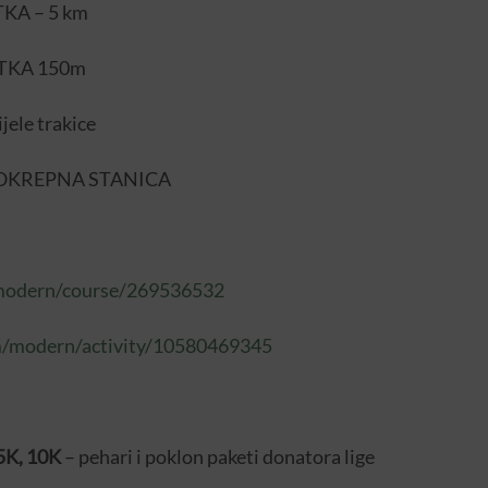
KA – 5 km
ATKA 150m
ijele trakice
 OKREPNA STANICA
/modern/course/269536532
om/modern/activity/10580469345
5K, 10K
– pehari i poklon paketi donatora lige