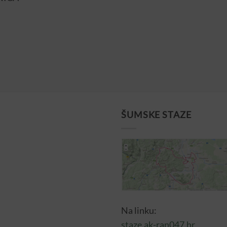
ŠUMSKE STAZE
Na linku:
staze.ak-ran047.hr