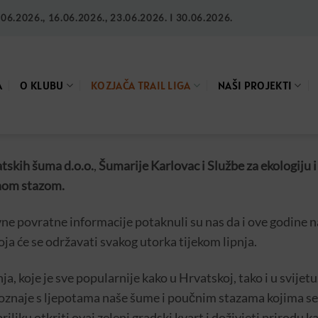
6.2026., 16.06.2026., 23.06.2026. I 30.06.2026.
A
O KLUBU
KOZJAČA TRAIL LIGA
NAŠI PROJEKTI
tskih šuma d.o.o.
,
Šumarije Karlovac i Službe za ekologiju i
inom stazom.
vne povratne informacije potaknuli su nas da i ove godine n
koja će se održavati svakog utorka tijekom lipnja.
anja, koje je sve popularnije kako u Hrvatskoj, tako i u svijet
 upoznaje s ljepotama naše šume i poučnim stazama kojima se 
priliku otkriti ovaj zeleni gradski kvart i doživjeti prirodu