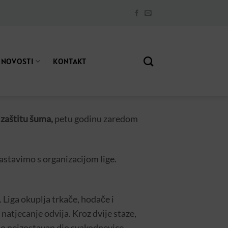
NOVOSTI
KONTAKT
 zaštitu šuma,
petu godinu zaredom
astavimo s organizacijom lige.
u. Liga okuplja trkače, hodače i
natjecanje odvija. Kroz dvije staze,
 kao neizostavan dio svakodnevice.