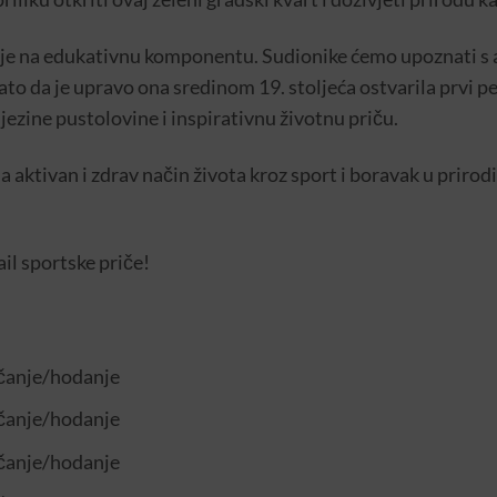
n je na edukativnu komponentu. Sudionike ćemo upoznati 
to da je upravo ona sredinom 19. stoljeća ostvarila prvi p
njezine pustolovine i inspirativnu životnu priču.
 na aktivan i zdrav način života kroz sport i boravak u prirod
ail sportske priče!
rčanje/hodanje
rčanje/hodanje
rčanje/hodanje