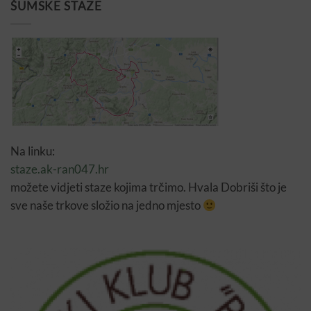
ŠUMSKE STAZE
Na linku:
staze.ak-ran047.hr
možete vidjeti staze kojima trčimo. Hvala Dobriši što je
sve naše trkove složio na jedno mjesto