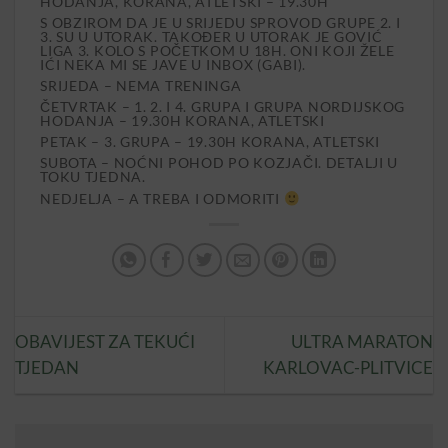
HODANJA, KORANA, ATLETSKI – 19.30H
S OBZIROM DA JE U SRIJEDU SPROVOD GRUPE 2. I
3. SU U UTORAK. TAKOĐER U UTORAK JE GOVIĆ
LIGA 3. KOLO S POČETKOM U 18H. ONI KOJI ŽELE
IĆI NEKA MI SE JAVE U INBOX (GABI).
SRIJEDA – NEMA TRENINGA
ČETVRTAK – 1. 2. I 4. GRUPA I GRUPA NORDIJSKOG
HODANJA – 19.30H KORANA, ATLETSKI
PETAK – 3. GRUPA – 19.30H KORANA, ATLETSKI
SUBOTA – NOĆNI POHOD PO KOZJAČI. DETALJI U
TOKU TJEDNA.
NEDJELJA – A TREBA I ODMORITI
OBAVIJEST ZA TEKUĆI
ULTRA MARATON
TJEDAN
KARLOVAC-PLITVICE