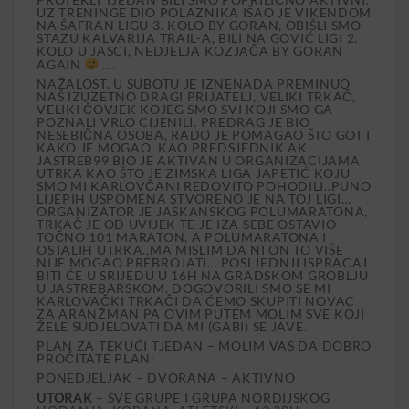
UZ TRENINGE DIO POLAZNIKA IŠAO JE VIKENDOM
NA ŠAFRAN LIGU 3. KOLO BY GORAN, OBIŠLI SMO
STAZU KALVARIJA TRAIL-A, BILI NA GOVIĆ LIGI 2.
KOLO U JASCI, NEDJELJA KOZJAČA BY GORAN
AGAIN
….
NAŽALOST, U SUBOTU JE IZNENADA PREMINUO
NAŠ IZUZETNO DRAGI PRIJATELJ, VELIKI TRKAČ,
VELIKI ČOVJEK KOJEG SMO SVI KOJI SMO GA
POZNALI VRLO CIJENILI. PREDRAG JE BIO
NESEBIČNA OSOBA, RADO JE POMAGAO ŠTO GOT I
KAKO JE MOGAO. KAO PREDSJEDNIK AK
JASTREB99 BIO JE AKTIVAN U ORGANIZACIJAMA
UTRKA KAO ŠTO JE ZIMSKA LIGA JAPETIĆ KOJU
SMO MI KARLOVČANI REDOVITO POHODILI..PUNO
LIJEPIH USPOMENA STVORENO JE NA TOJ LIGI…
ORGANIZATOR JE JASKANSKOG POLUMARATONA,
TRKAČ JE OD UVIJEK TE JE IZA SEBE OSTAVIO
TOČNO 101 MARATON, A POLUMARATONA I
OSTALIH UTRKA..MA MISLIM DA NI ON TO VIŠE
NIJE MOGAO PREBROJATI… POSLJEDNJI ISPRAĆAJ
BITI ĆE U SRIJEDU U 16H NA GRADSKOM GROBLJU
U JASTREBARSKOM. DOGOVORILI SMO SE MI
KARLOVAČKI TRKAČI DA ĆEMO SKUPITI NOVAC
ZA ARANŽMAN PA OVIM PUTEM MOLIM SVE KOJI
ŽELE SUDJELOVATI DA MI (GABI) SE JAVE.
PLAN ZA TEKUĆI TJEDAN – MOLIM VAS DA DOBRO
PROČITATE PLAN:
PONEDJELJAK – DVORANA – AKTIVNO
UTORAK
– SVE GRUPE I GRUPA NORDIJSKOG