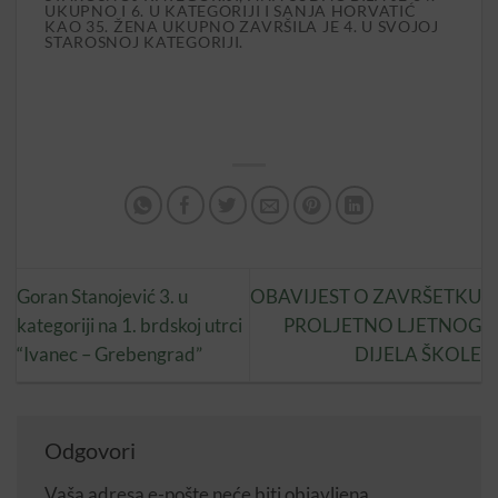
UKUPNO I 6. U KATEGORIJI I SANJA HORVATIĆ
KAO 35. ŽENA UKUPNO ZAVRŠILA JE 4. U SVOJOJ
STAROSNOJ KATEGORIJI.
Goran Stanojević 3. u
OBAVIJEST O ZAVRŠETKU
kategoriji na 1. brdskoj utrci
PROLJETNO LJETNOG
“Ivanec – Grebengrad”
DIJELA ŠKOLE
Odgovori
Vaša adresa e-pošte neće biti objavljena.