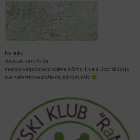
Na linku:
staze.ak-ran047.hr
možete vidjeti staze kojima trčimo. Hvala Dobriši što je
sve naše trkove složio na jedno mjesto