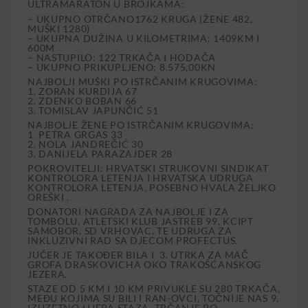
ULTRAMARATON U BROJKAMA:
– UKUPNO OTRČANO1762 KRUGA (ŽENE 482,
MUŠKI 1280)
– UKUPNA DUŽINA U KILOMETRIMA: 1409KM I
600M
– NASTUPILO: 122 TRKAČA I HODAČA
– UKUPNO PRIKUPLJENO: 8.575,00KN
NAJBOLJI MUŠKI PO ISTRČANIM KRUGOVIMA:
1. ZORAN KURDIJA 67
2. ZDENKO BOBAN 66
3. TOMISLAV JAPUNČIĆ 51
NAJBOLJE ŽENE PO ISTRČANIM KRUGOVIMA:
1. PETRA GRGAS 33
2. NOLA JANDREČIĆ 30
3. DANIJELA PARAZAJDER 28
POKROVITELJI: HRVATSKI STRUKOVNI SINDIKAT
KONTROLORA LETENJA I HRVATSKA UDRUGA
KONTROLORA LETENJA, POSEBNO HVALA ŽELJKO
OREŠKI .
DONATORI NAGRADA ZA NAJBOLJE I ZA
TOMBOLU, ATLETSKI KLUB JASTREB 99, KCIPT
SAMOBOR, SD VRHOVAC, TE UDRUGA ZA
INKLUZIVNI RAD SA DJECOM PROFECTUS.
JUČER JE TAKOĐER BILA I 3. UTRKA ZA MAČ
GROFA DRASKOVICHA OKO TRAKOŠĆANSKOG
JEZERA.
STAZE OD 5 KM I 10 KM PRIVUKLE SU 280 TRKAČA,
MEĐU KOJIMA SU BILI I RAN-OVCI, TOČNIJE NAS 9.
IZUZETNO LIJEPA STAZA, TRČANJE PO