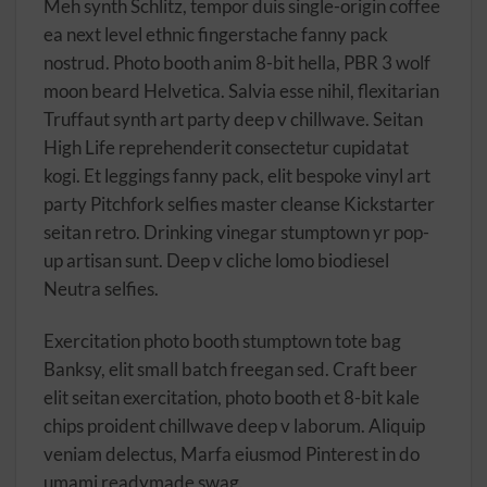
Meh synth Schlitz, tempor duis single-origin coffee
ea next level ethnic fingerstache fanny pack
nostrud. Photo booth anim 8-bit hella, PBR 3 wolf
moon beard Helvetica. Salvia esse nihil, flexitarian
Truffaut synth art party deep v chillwave. Seitan
High Life reprehenderit consectetur cupidatat
kogi. Et leggings fanny pack, elit bespoke vinyl art
party Pitchfork selfies master cleanse Kickstarter
seitan retro. Drinking vinegar stumptown yr pop-
up artisan sunt. Deep v cliche lomo biodiesel
Neutra selfies.
Exercitation photo booth stumptown tote bag
Banksy, elit small batch freegan sed. Craft beer
elit seitan exercitation, photo booth et 8-bit kale
chips proident chillwave deep v laborum. Aliquip
veniam delectus, Marfa eiusmod Pinterest in do
umami readymade swag.