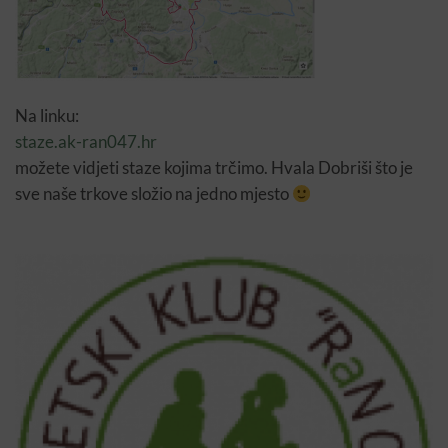
Na linku:
staze.ak-ran047.hr
možete vidjeti staze kojima trčimo. Hvala Dobriši što je
sve naše trkove složio na jedno mjesto