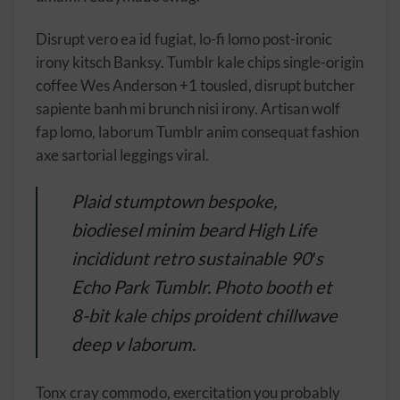
Disrupt vero ea id fugiat, lo-fi lomo post-ironic
irony kitsch Banksy. Tumblr kale chips single-origin
coffee Wes Anderson +1 tousled, disrupt butcher
sapiente banh mi brunch nisi irony. Artisan wolf
fap lomo, laborum Tumblr anim consequat fashion
axe sartorial leggings viral.
Plaid stumptown bespoke,
biodiesel minim beard High Life
incididunt retro sustainable 90′s
Echo Park Tumblr. Photo booth et
8-bit kale chips proident chillwave
deep v laborum.
Tonx cray commodo, exercitation you probably