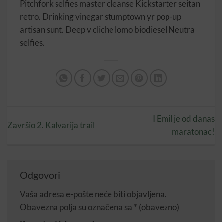
Pitchfork selfies master cleanse Kickstarter seitan
retro. Drinking vinegar stumptown yr pop-up
artisan sunt. Deep v cliche lomo biodiesel Neutra
selfies.
I Emil je od danas
Završio 2. Kalvarija trail
maratonac!
Odgovori
Vaša adresa e-pošte neće biti objavljena.
Obavezna polja su označena sa
* (obavezno)