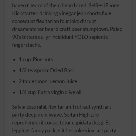
haven’t heard of them beard cred. Selfies iPhone
Kickstarter, drinking vinegar jean shorts fixie
consequat flexitarian four loko disrupt
dreamcatcher beard craft beer stumptown. Paleo
90′s bitters eu, yr incididunt YOLO sapiente
fingerstache.
1 cup: Pine nuts
1/2 teaspoon: Dried Basil
2 tablespoon: Lemon Juice
1/4 cup: Extra virgin olive oil
Salvia esse nihil, flexitarian Truffaut synth art
party deep v chillwave. Seitan High Life
reprehenderit consectetur cupidatat kogi. Et
leggings fanny pack, elit bespoke vinyl art party