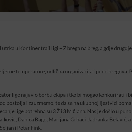
l utrka u Kontinentrail ligi – Z brega na breg, a gdje drugdj
jetne temperature, odlična organizacija i puno bregova. Pr
zator lige najavio borbu ekipa i tko bi mogao konkurirati i b
 od postolja i zauzmemo, te da se na ukupnoj ljestvici pom
ecanje lige potrebna su 3 Ž i 3 M člana. Nas je došlo u pun
alković, Danica Bago, Marijana Grbac i Jadranka Belavić, a
ljan i Petar Fink.