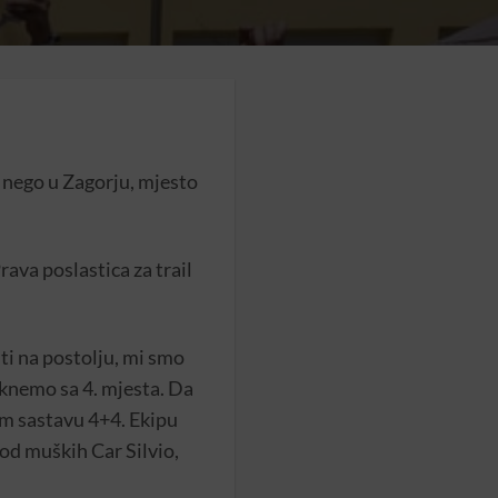
e nego u Zagorju, mjesto
ava poslastica za trail
iti na postolju, mi smo
aknemo sa 4. mjesta. Da
om sastavu 4+4. Ekipu
 od muških Car Silvio,