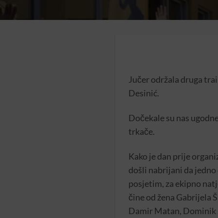
Jučer održala druga trai
Desinić.
Dočekale su nas ugodne l
trkače.
Kako je dan prije organi
došli nabrijani da jedno
posjetim, za ekipno natj
čine od žena Gabrijela Š
Damir Matan, Dominik Se