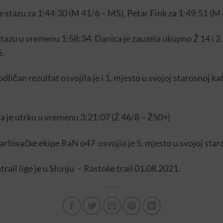
 stazu za 1:44:30 (
M
41
/
6 – MS), Petar Fink za 1:49:51 (
stazu u vremenu 1:58:34. Danica je zauzela ukupno
Ž
14
i
2.
S.
dličan rezultat osvojila je i 1. mjesto u svojoj starosnoj ka
a je utrku u vremenu 3:21:07 (
Ž
46/
8 – Ž50+)
rlovačke ekipe RaN o47 osvojio je 5. mjesto u svojoj sta
rail lige je u Slunju – Rastoke trail 01.08.2021.