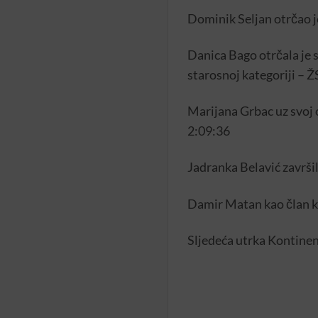
Dominik Seljan otrčao je
Danica Bago otrčala je 
starosnoj kategoriji – Ž
Marijana Grbac uz svoj o
2:09:36
Jadranka Belavić završil
Damir Matan kao član ka
Sljedeća utrka Kontinent