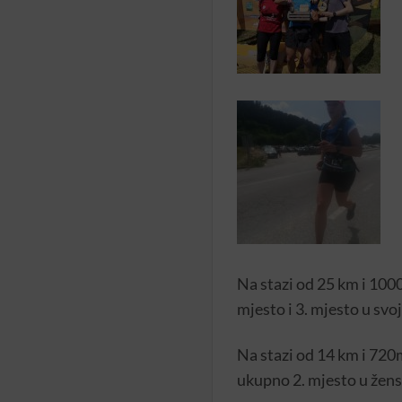
Na stazi od 25 km i 1000
mjesto i 3. mjesto u svo
Na stazi od 14 km i 720
ukupno 2. mjesto u žensk