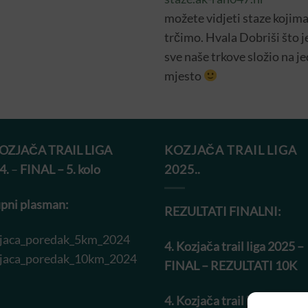
možete vidjeti staze kojim
trčimo. Hvala Dobriši što j
sve naše trkove složio na j
mjesto
KOZJAČA TRAIL LIGA
KOZJAČA TRAIL LIGA
4.
–
FINAL – 5. kolo
2025..
pni plasman:
REZULTATI FINALNI:
jaca_poredak_5km_2024
4. Kozjača trail liga 2025 –
jaca_poredak_10km_2024
FINAL – REZULTATI 10K
4. Kozjača trail liga 2025 –