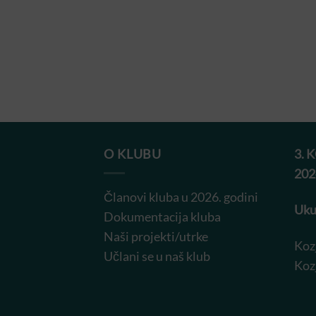
O KLUBU
3. 
202
Članovi kluba u 2026. godini
Uku
Dokumentacija kluba
Naši projekti/utrke
Koz
Učlani se u naš klub
Koz