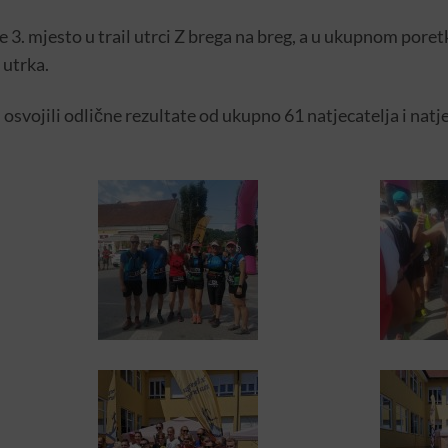
 3. mjesto u trail utrci Z brega na breg, a u ukupnom poret
 utrka.
svojili odlične rezultate od ukupno 61 natjecatelja i natjec