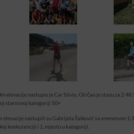
m elevacije nastupio je Car Silvio. Otrčao je stazu za 2:48
joj starosnoj kategoriji 50+
m elevacije nastupili su Gabrijela Šalković sa vremenom 1:3
oj konkurenciji i 1. mjesto u kategoriji.