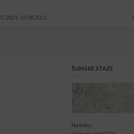
.07.2021.-31.08.2021.
ŠUMSKE STAZE
Na linku:
staze.ak-ran047.hr