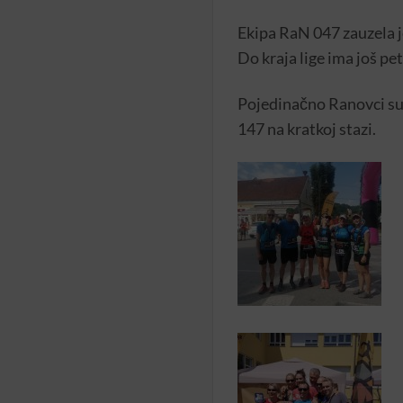
Ekipa RaN 047 zauzela je
Do kraja lige ima još pet
Pojedinačno Ranovci su o
147 na kratkoj stazi.