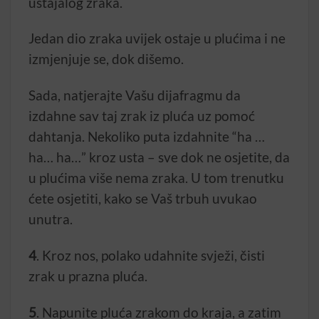
ustajalog zraka.
Jedan dio zraka uvijek ostaje u plućima i ne
izmjenjuje se, dok dišemo.
Sada, natjerajte Vašu dijafragmu da
izdahne sav taj zrak iz pluća uz pomoć
dahtanja. Nekoliko puta izdahnite “ha …
ha… ha…” kroz usta – sve dok ne osjetite, da
u plućima više nema zraka. U tom trenutku
ćete osjetiti, kako se Vaš trbuh uvukao
unutra.
4
. Kroz nos, polako udahnite svježi, čisti
zrak u prazna pluća.
5
. Napunite pluća zrakom do kraja, a zatim