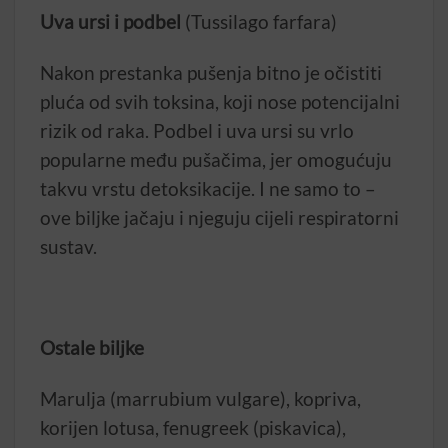
Uva ursi i podbel
(Tussilago farfara)
Nakon prestanka pušenja bitno je očistiti
pluća od svih toksina, koji nose potencijalni
rizik od raka. Podbel i uva ursi su vrlo
popularne među pušačima, jer omogućuju
takvu vrstu detoksikacije. I ne samo to –
ove biljke jačaju i njeguju cijeli respiratorni
sustav.
Ostale biljke
Marulja (marrubium vulgare), kopriva,
korijen lotusa, fenugreek (piskavica),