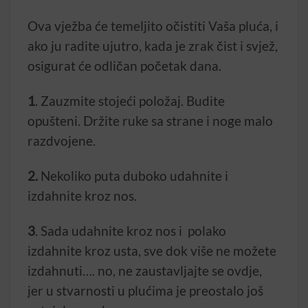
Ova vježba će temeljito očistiti Vaša pluća, i
ako ju radite ujutro, kada je zrak čist i svjež,
osigurat će odličan početak dana.
1
. Zauzmite stojeći položaj. Budite
opušteni. Držite ruke sa strane i noge malo
razdvojene.
2.
Nekoliko puta duboko udahnite i
izdahnite kroz nos.
3
. Sada udahnite kroz nos i polako
izdahnite kroz usta, sve dok više ne možete
izdahnuti…. no, ne zaustavljajte se ovdje,
jer u stvarnosti u plućima je preostalo još