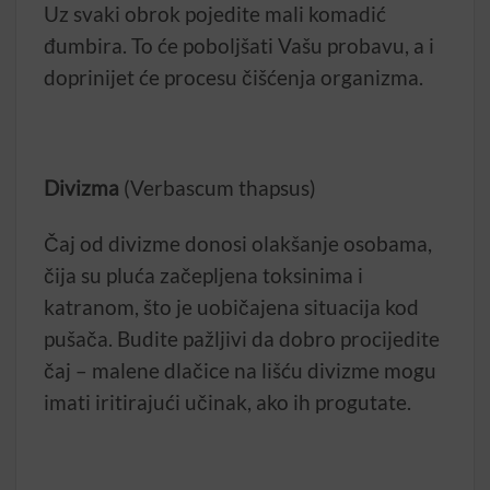
Uz svaki obrok pojedite mali komadić
đumbira. To će poboljšati Vašu probavu, a i
doprinijet će procesu čišćenja organizma.
Divizma
(Verbascum thapsus)
Čaj od divizme donosi olakšanje osobama,
čija su pluća začepljena toksinima i
katranom, što je uobičajena situacija kod
pušača. Budite pažljivi da dobro procijedite
čaj – malene dlačice na lišću divizme mogu
imati iritirajući učinak, ako ih progutate.