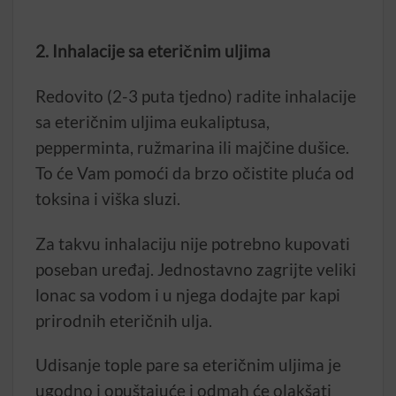
2. Inhalacije sa eteričnim uljima
Redovito (2-3 puta tjedno) radite inhalacije
sa eteričnim uljima eukaliptusa,
pepperminta, ružmarina ili majčine dušice.
To će Vam pomoći da brzo očistite pluća od
toksina i viška sluzi.
Za takvu inhalaciju nije potrebno kupovati
poseban uređaj. Jednostavno zagrijte veliki
lonac sa vodom i u njega dodajte par kapi
prirodnih eteričnih ulja.
Udisanje tople pare sa eteričnim uljima je
ugodno i opuštajuće i odmah će olakšati