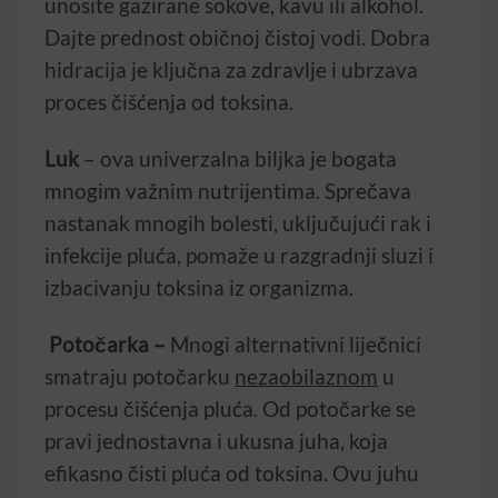
unosite gazirane sokove, kavu ili alkohol.
Dajte prednost običnoj čistoj vodi. Dobra
hidracija je ključna za zdravlje i ubrzava
proces čišćenja od toksina.
Luk
– ova univerzalna biljka je bogata
mnogim važnim nutrijentima. Sprečava
nastanak mnogih bolesti, uključujući rak i
infekcije pluća, pomaže u razgradnji sluzi i
izbacivanju toksina iz organizma.
Potočarka –
Mnogi alternativni liječnici
smatraju potočarku
nezaobilaznom
u
procesu čišćenja pluća. Od potočarke se
pravi jednostavna i ukusna juha, koja
efikasno čisti pluća od toksina. Ovu juhu