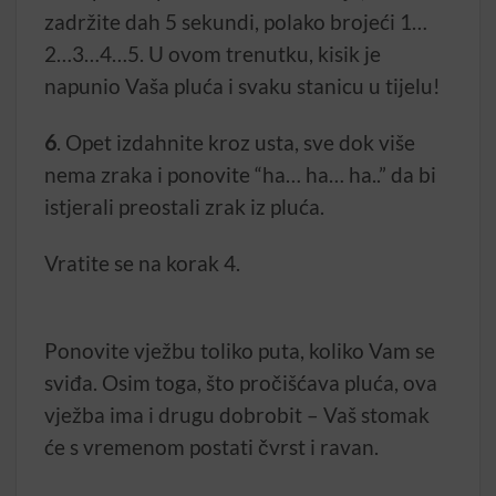
zadržite dah 5 sekundi, polako brojeći 1…
2…3…4…5. U ovom trenutku, kisik je
napunio Vaša pluća i svaku stanicu u tijelu!
6
. Opet izdahnite kroz usta, sve dok više
nema zraka i ponovite “ha… ha… ha..” da bi
istjerali preostali zrak iz pluća.
Vratite se na korak 4.
Ponovite vježbu toliko puta, koliko Vam se
sviđa. Osim toga, što pročišćava pluća, ova
vježba ima i drugu dobrobit – Vaš stomak
će s vremenom postati čvrst i ravan.