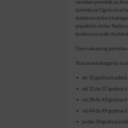
zaseban poredak za žene
Iznimka je Ogulin trail 
dodatna utrka iz kategor
pojedinih utrka. Natjeca
bodova za svaki dodatni
Osim ukupnog poretka vo
Starosne kategorije su s
do 32 godina (rođeni 
od 32 do 37 godina (
od 38 do 43 godina (
od 44 do 49 godina (
preko 50 godina (rođe