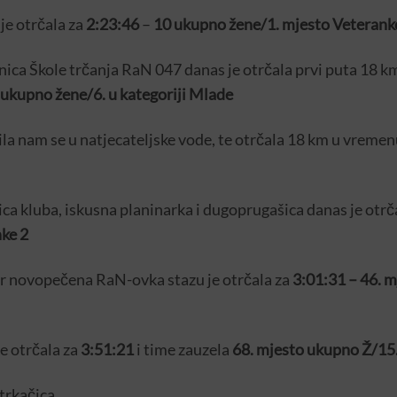
je otrčala za
2:23:46
–
10 ukupno žene/1. mjesto Veterank
nica Škole trčanja RaN 047 danas je otrčala prvi puta 18 km
 ukupno žene/6. u kategoriji Mlade
ila nam se u natjecateljske vode, te otrčala 18 km u vreme
nica kluba, iskusna planinarka i dugoprugašica danas je ot
ke 2
r novopečena RaN-ovka stazu je otrčala za
3:01:31
– 46. 
je otrčala za
3:51:21
i time zauzela
68. mjesto ukupno Ž/15.
trkačica.