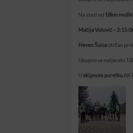
Na stazi od
18km muški
Matija Volović – 2:15:0
Neven Šuica
otrčao prvi
Ukupno se natjecalo 120
U
e
kipnom poretku
AK R