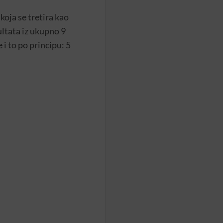
koja se tretira kao
ultata iz ukupno 9
i to po principu: 5