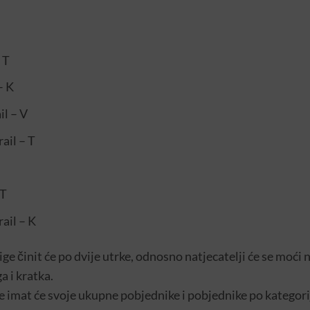
 T
– K
il – V
ail – T
 T
rail – K
ge činit će po dvije utrke, odnosno natjecatelji će se moći n
a i kratka.
 imat će svoje ukupne pobjednike i pobjednike po kategorij