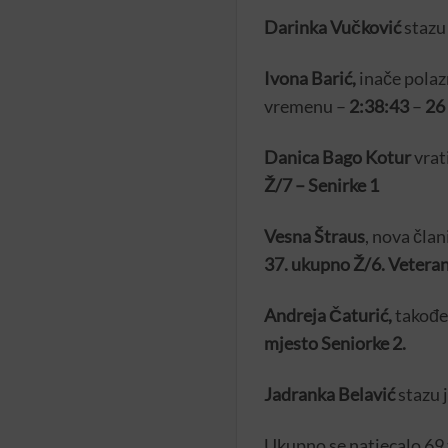
Darinka Vučković
stazu 
Ivona Barić,
inače polaz
vremenu –
2:38:43
–
26
Danica Bago Kotur
vrat
Ž/7 – Senirke 1
Vesna Štraus
, nova čla
37. ukupno Ž/6. Veteran
Andreja Čaturić,
takođe
mjesto Seniorke 2.
Jadranka Belavić
stazu 
Ukupno se natjecalo 69 