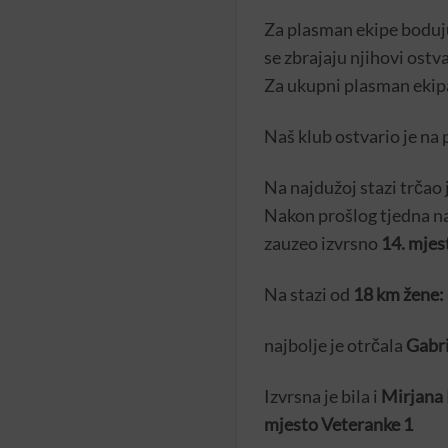
Za plasman ekipe boduju
se zbrajaju njihovi ostva
Za ukupni plasman ekipa
Naš klub ostvario je na 
Na najdužoj stazi trčao 
Nakon prošlog tjedna na
zauzeo izvrsno
14. mjes
Na stazi od
18 km žene:
najbolje je otrčala
Gabri
Izvrsna je bila i
Mirjana 
mjesto Veteranke 1