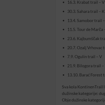
16.3. Krabat trail – V
30.3. Sahara trail – K
13.4. Samobor trail –
11.5. Tour de Marča 
23.6. Kajbumščak tra
20.7. Ozalj Vrhovac tr
7.9. Ogulin trail – V
21.9. Bilogora trail –
13.10. Barać Forest t
Sva kola KontinenTrail li
dužinske kategorije: dug
Obje dužinske kategorije