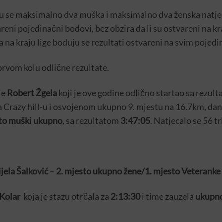
 se maksimalno dva muška i maksimalno dva ženska natjeca
reni pojedinačni bodovi, bez obzira da li su ostvareni na kra
 na kraju lige boduju se rezultati ostvareni na svim pojed
prvom kolu odlične rezultate.
je
Robert Žgela
koji je ove godine odlično startao sa rezult
 Crazy hill-u i osvojenom ukupno 9. mjestu na 16.7km, dan
to muški ukupno
, sa rezultatom
3:47:05
. Natjecalo se 56 t
jela Šalković
–
2. mjesto ukupno žene/1. mjesto Veteranke
Kolar
koja je stazu otrčala za
2:13:30
i time zauzela
ukupno