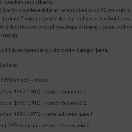
 i zaseban za muškarce.
koji osim navedene dvije utrke ima dionicu od 42 km – ultra, 
ije duga.Za ukupni poredak u ligi boduje se 5 najboljih rez
telji koji ostvare više od 5 nastupa ostvaruju bonus bodove 
 nastup.
dit će se i poredak po starosnim kategorijama.
ljedeće:
1993 i mlađi) – mladi
rođeni 1992-1987) – seniori/seniorke 1
rođeni 1986-1981) – seniori/seniorke 2
rođeni 1980-1975) – veterani/veteranke 1
ni 1974 i stariji) – veterani/veteranke 2