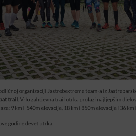
odličnoj organizaciji Jastrebextreme team-a iz Jastrebarsk
at trail
. Vrlo zahtjevna trail utrka prolazi najljepšim dj
staze: 9 km i 540m elevacije, 18 km i 850m elevacije i 36 km
 ove godine devet utrka: