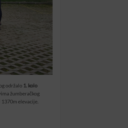
og održalo
1. kolo
elovima žumberačkog
 i 1370m elevacije.