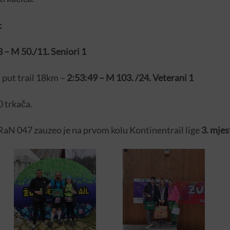
:
8 –
M
50./11.
Seniori 1
 put trail 18km –
2:53:49 –
M
103.
/
24. Veterani 1
 trkača.
aN 047 zauzeo je na prvom kolu Kontinentrail lige
3. mjes