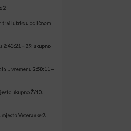
e 2
 trail utrke u odličnom
nu
2:43:21 – 29. ukupno
rčala u vremenu
2:50:11 –
mjesto ukupno Ž/10.
 mjesto Veteranke 2.