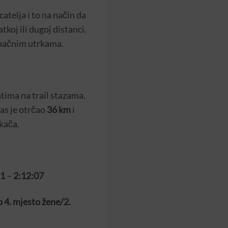
telja i to na način da
tkoj ili dugoj distanci.
inačnim utrkama.
atima na trail stazama.
as je otrčao
36 km
i
rkača.
 1
–
2:12:07
 4. mjesto žene/2.