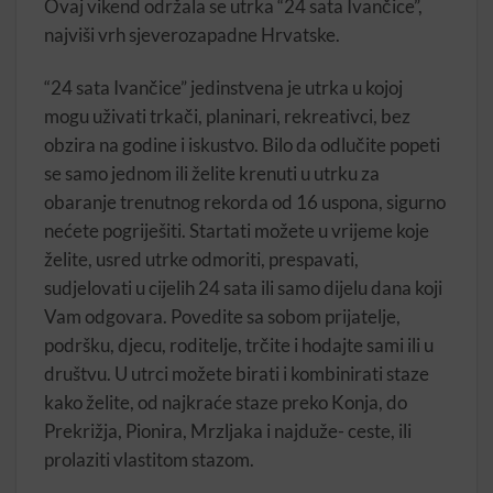
Ovaj vikend održala se utrka “24 sata Ivančice”,
najviši vrh sjeverozapadne Hrvatske.
“24 sata Ivančice” jedinstvena je utrka u kojoj
mogu uživati trkači, planinari, rekreativci, bez
obzira na godine i iskustvo. Bilo da odlučite popeti
se samo jednom ili želite krenuti u utrku za
obaranje trenutnog rekorda od 16 uspona, sigurno
nećete pogriješiti. Startati možete u vrijeme koje
želite, usred utrke odmoriti, prespavati,
sudjelovati u cijelih 24 sata ili samo dijelu dana koji
Vam odgovara. Povedite sa sobom prijatelje,
podršku, djecu, roditelje, trčite i hodajte sami ili u
društvu. U utrci možete birati i kombinirati staze
kako želite, od najkraće staze preko Konja, do
Prekrižja, Pionira, Mrzljaka i najduže- ceste, ili
prolaziti vlastitom stazom.