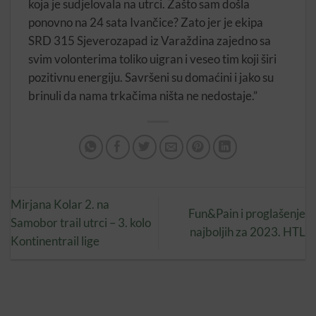
koja je sudjelovala na utrci. Zašto sam došla
ponovno na 24 sata Ivančice? Zato jer je ekipa
SRD 315 Sjeverozapad iz Varaždina zajedno sa
svim volonterima toliko uigran i veseo tim koji širi
pozitivnu energiju. Savršeni su domaćini i jako su
brinuli da nama trkačima ništa ne nedostaje.”
Mirjana Kolar 2. na
Fun&Pain i proglašenje
Samobor trail utrci – 3. kolo
najboljih za 2023. HTL
Kontinentrail lige