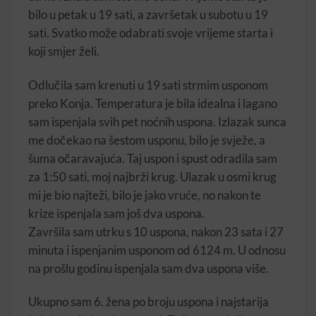
bilo u petak u 19 sati, a završetak u subotu u 19
sati. Svatko može odabrati svoje vrijeme starta i
koji smjer želi.
Odlučila sam krenuti u 19 sati strmim usponom
preko Konja. Temperatura je bila idealna i lagano
sam ispenjala svih pet noćnih uspona. Izlazak sunca
me dočekao na šestom usponu, bilo je svježe, a
šuma očaravajuća. Taj uspon i spust odradila sam
za 1:50 sati, moj najbrži krug. Ulazak u osmi krug
mi je bio najteži, bilo je jako vruće, no nakon te
krize ispenjala sam još dva uspona.
Završila sam utrku s 10 uspona, nakon 23 sata i 27
minuta i ispenjanim usponom od 6124 m. U odnosu
na prošlu godinu ispenjala sam dva uspona više.
Ukupno sam 6. žena po broju uspona i najstarija