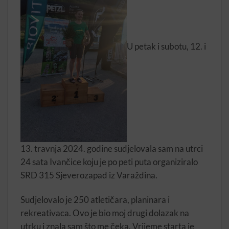
U petak i subotu, 12. i
13. travnja 2024. godine sudjelovala sam na utrci
24 sata Ivančice koju je po peti puta organiziralo
SRD 315 Sjeverozapad iz Varaždina.
Sudjelovalo je 250 atletičara, planinara i
rekreativaca. Ovo je bio moj drugi dolazak na
utrku i znala sam što me čeka. Vrijeme starta je