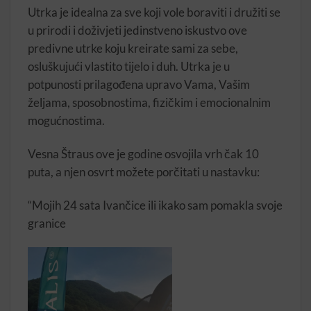
Utrka je idealna za sve koji vole boraviti i družiti se
u prirodi i doživjeti jedinstveno iskustvo ove
predivne utrke koju kreirate sami za sebe,
osluškujući vlastito tijelo i duh. Utrka je u
potpunosti prilagođena upravo Vama, Vašim
željama, sposobnostima, fizičkim i emocionalnim
mogućnostima.
Vesna Štraus ove je godine osvojila vrh čak 10
puta, a njen osvrt možete porčitati u nastavku:
“Mojih 24 sata Ivančice ili ikako sam pomakla svoje
granice