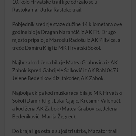
10. kolo Hrvatske trail lige održalo se u
Rastokama. Utrka Rastoke trail.
Pobjednik srednje staze dužine 14 kilometara ove
godine bio je Dragan Narančić iz AK Fit. Drugo
mjesto pripalo je Marcelu Radošu iz AK Plitvice, a
treće Damiru Kligl iz MK Hrvatski Sokol.
Najbrža kod žena bila je Matea Grabovica iz AK
Zabok ispred Gabrijele Šalković iz AK RaN 047 i
Jelene Bedeniković iz, također, AK Zabok.
Najbolja ekipa kod muškaraca bila je MK Hrvatski
Sokol (Damir Kligl, Luka Gjajić, Krešimir Valentić),
a kod žena AK Zabok (Matea Grabovica, Jelena
Bedeniković, Marija Žegrec).
Do kraja lige ostale su još tri utrke, Mazator trail