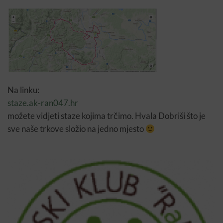
Na linku:
staze.ak-ran047.hr
možete vidjeti staze kojima trčimo. Hvala Dobriši što je
sve naše trkove složio na jedno mjesto