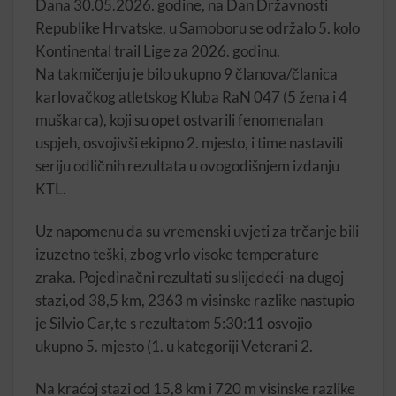
Dana 30.05.2026. godine, na Dan Državnosti
Republike Hrvatske, u Samoboru se održalo 5. kolo
Kontinental trail Lige za 2026. godinu.
Na takmičenju je bilo ukupno 9 članova/članica
karlovačkog atletskog Kluba RaN 047 (5 žena i 4
muškarca), koji su opet ostvarili fenomenalan
uspjeh, osvojivši ekipno 2. mjesto, i time nastavili
seriju odličnih rezultata u ovogodišnjem izdanju
KTL.
Uz napomenu da su vremenski uvjeti za trčanje bili
izuzetno teški, zbog vrlo visoke temperature
zraka. Pojedinačni rezultati su slijedeći-na dugoj
stazi,od 38,5 km, 2363 m visinske razlike nastupio
je Silvio Car,te s rezultatom 5:30:11 osvojio
ukupno 5. mjesto (1. u kategoriji Veterani 2.
Na kraćoj stazi od 15,8 km i 720 m visinske razlike