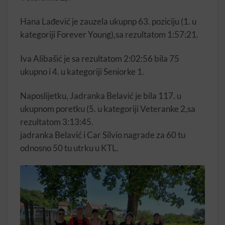
Hana Lađević je zauzela ukupnp 63. poziciju (1. u
kategoriji Forever Young),sa rezultatom 1:57:21.
Iva Alibašić je sa rezultatom 2:02:56 bila 75
ukupno i 4. u kategoriji Seniorke 1.
Naposlijetku, Jadranka Belavić je bila 117. u
ukupnom poretku (5. u kategoriji Veteranke 2,sa
rezultatom 3:13:45.
jadranka Belavić i Car Silvio nagrade za 60 tu
odnosno 50 tu utrku u KTL.