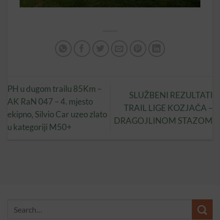
PH u dugom trailu 85Km –
SLUŽBENI REZULTATI
AK RaN 047 – 4. mjesto
TRAIL LIGE KOZJAČA –
ekipno, Silvio Car uzeo zlato
DRAGOJLINOM STAZOM
u kategoriji M50+