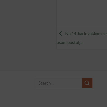
Na 14. karlovačkom c
osam postolja