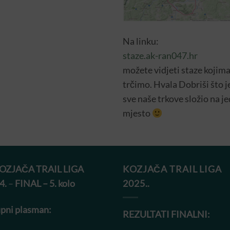
Na linku:
staze.ak-ran047.hr
možete vidjeti staze kojim
trčimo. Hvala Dobriši što j
sve naše trkove složio na j
mjesto
KOZJAČA TRAIL LIGA
KOZJAČA TRAIL LIGA
4.
–
FINAL – 5. kolo
2025..
pni plasman:
REZULTATI FINALNI: