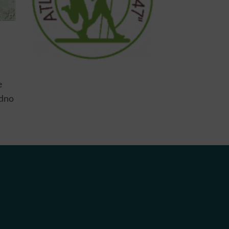
a
e
edno