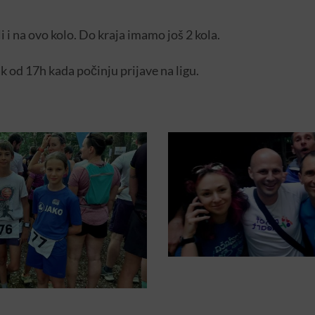
i i na ovo kolo. Do kraja imamo još 2 kola.
k od 17h kada počinju prijave na ligu.