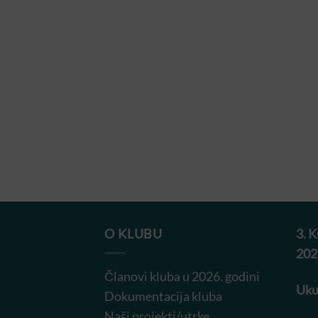
O KLUBU
3. 
202
Članovi kluba u 2026. godini
Uku
Dokumentacija kluba
Naši projekti/utrke