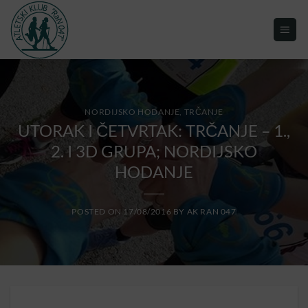
NORDIJSKO HODANJE
,
TRČANJE
UTORAK I ČETVRTAK: TRČANJE – 1.,
2. I 3D GRUPA; NORDIJSKO
HODANJE
POSTED ON
17/08/2016
BY
AK RAN 047