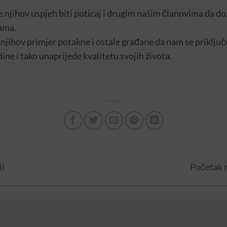
e njihov uspjeh biti poticaj i drugim našim članovima da do
cama.
njihov primjer potakne i ostale građane da nam se priključ
dine i tako unaprijede kvalitetu svojih života.
il
Početak 