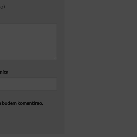
no)
nica
da budem komentirao.