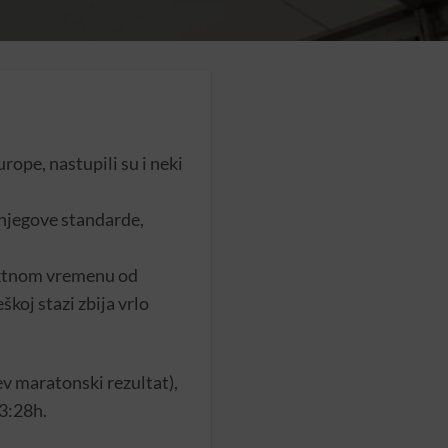
ope, nastupili su i neki
a njegove standarde,
rektnom vremenu od
škoj stazi zbija vrlo
ev maratonski rezultat),
13:28h.