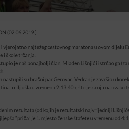
N (02.06.2019.)
 i vjerojatno najtežeg cestovnog maratona u ovom dijelu Eur
 i škole trčanja.
tupio je naš ponajbolji član, Mladen Lišnjić i istrčao ga (z
h.
n nastupili su bračni par Gerovac. Vedran je završio u ko
na u cilj ušla u vremenu 2:13:40h, što je za nju na ovako te
enim rezultata (od kojih je rezultatski najvrijedniji Lišnjić
ajljepša “priča” je 1. mjesto ženske štafete u vremenu od 4: