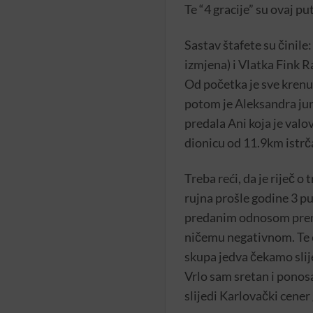
Te “4 gracije” su ovaj p
Sastav štafete su činile
izmjena) i Vlatka Fink R
Od početka je sve krenul
potom je Aleksandra jun
predala Ani koja je valo
dionicu od 11.9km istrča
Treba reći, da je riječ
rujna prošle godine 3 p
predanim odnosom prema 
ničemu negativnom. Te cu
skupa jedva čekamo slije
Vrlo sam sretan i ponosa
slijedi Karlovački cene