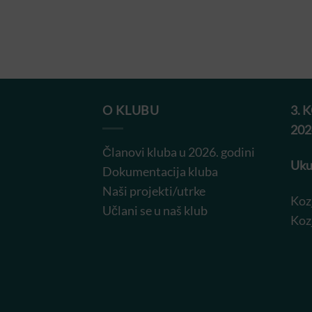
O KLUBU
3. 
202
Članovi kluba u 2026. godini
Uku
Dokumentacija kluba
Naši projekti/utrke
Koz
Učlani se u naš klub
Koz