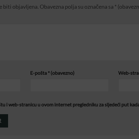
 biti objavljena.
Obavezna polja su označena sa
* (obavez
E-pošta
* (obavezno)
Web-stra
tu i web-stranicu u ovom internet pregledniku za sljedeći put ka