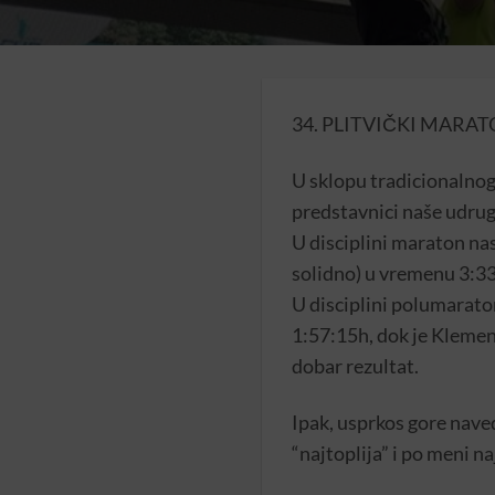
34. PLITVIČKI MARATO
U sklopu tradicionalnog
predstavnici naše udruge
U disciplini maraton nas
solidno) u vremenu 3:33
U disciplini polumarato
1:57:15h, dok je Klementi
dobar rezultat.
Ipak, usprkos gore naved
“najtoplija” i po meni n