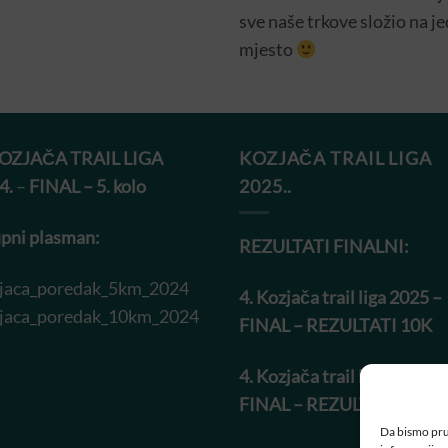
sve naše trkove složio na j
mjesto
KOZJAČA TRAIL LIGA
KOZJAČA TRAIL LIGA
4.
–
FINAL – 5. kolo
2025..
pni plasman:
REZULTATI FINALNI:
jaca_poredak_5km_2024
4. Kozjača trail liga 2025 –
jaca_poredak_10km_2024
FINAL – REZULTATI 10K
4. Kozjača trail liga 2025 –
FINAL – REZULTATI 5K
Da bismo pruž