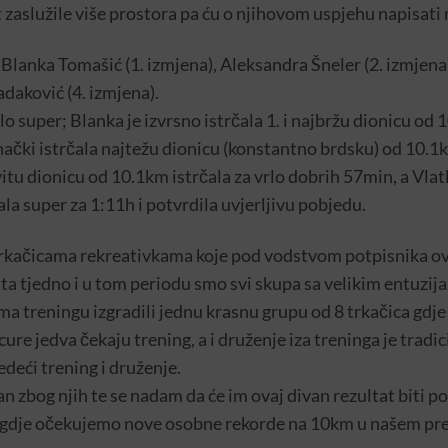
ut zaslužile više prostora pa ću o njihovom uspjehu napisati 
: Blanka Tomašić (1. izmjena), Aleksandra Šneler (2. izmjena
adaković (4. izmjena).
o super; Blanka je izvrsno istrčala 1. i najbržu dionicu od
ački istrčala najtežu dionicu (konstantno brdsku) od 10.1
vitu dionicu od 10.1km istrčala za vrlo dobrih 57min, a Vlat
la super za 1:11h i potvrdila uvjerljivu pobjedu.
 o trkačicama rekreativkama koje pod vodstvom potpisnika ov
uta tjedno i u tom periodu smo svi skupa sa velikim entuz
treningu izgradili jednu krasnu grupu od 8 trkačica gdje 
re jedva čekaju trening, a i druženje iza treninga je tradici
deći trening i druženje.
n zbog njih te se nadam da će im ovaj divan rezultat biti pot
r gdje očekujemo nove osobne rekorde na 10km u našem pre