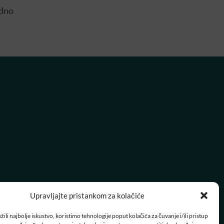
edno
Upravljajte pristankom za kolačiće
ili najbolje iskustvo, koristimo tehnologije poput kolačića za čuvanje i/ili pristup