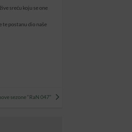
žive sreću koju se one
e te postanu dio naše
nove sezone “RaN 047”