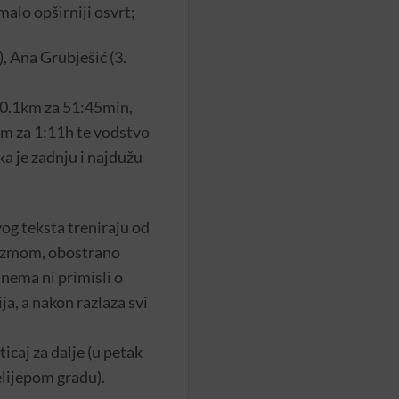
malo opširniji osvrt;
), Ana Grubješić (3.
 10.1km za 51:45min,
km za 1:11h te vodstvo
ka je zadnju i najdužu
og teksta treniraju od
ijazmom, obostrano
nema ni primisli o
ja, a nakon razlaza svi
icaj za dalje (u petak
lijepom gradu).