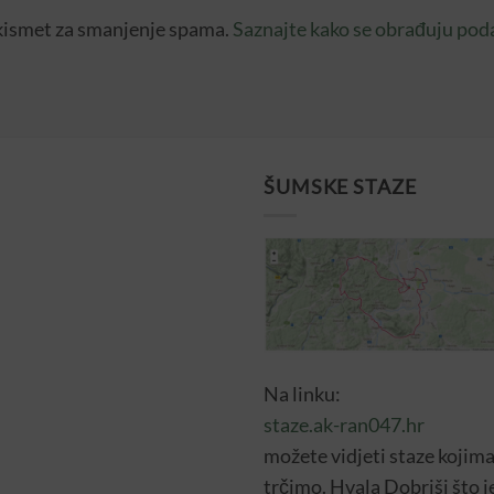
kismet za smanjenje spama.
Saznajte kako se obrađuju pod
ŠUMSKE STAZE
Na linku:
staze.ak-ran047.hr
možete vidjeti staze kojim
trčimo. Hvala Dobriši što j