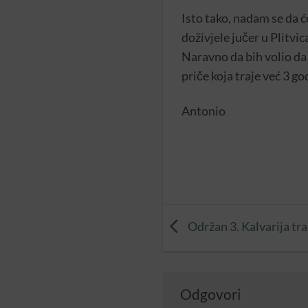
Isto tako, nadam se da ć
doživjele jučer u Plitvi
Naravno da bih volio da 
priče koja traje već 3 go
Antonio
Održan 3. Kalvarija tra
Odgovori