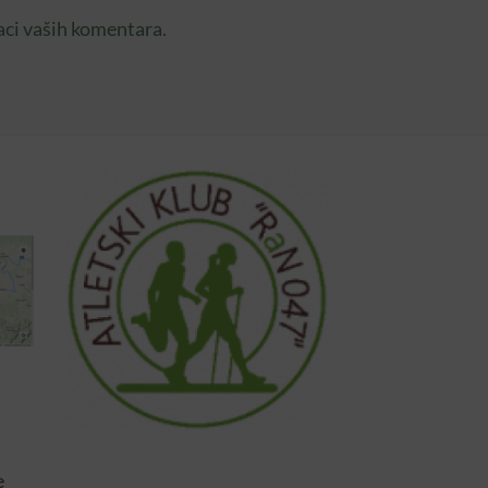
aci vaših komentara.
a
e