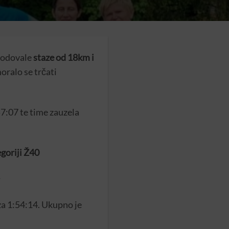
 bodovale
staze od 18km i
oralo se trčati
57:07 te time zauzela
egoriji Ž40
 za 1:54:14. Ukupno je