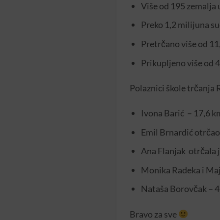
Više od 195 zemalja 
Preko 1,2 milijuna s
Pretrčano više od 11
Prikupljeno više od 4
Polaznici škole trčanja
Ivona Barić – 17,6 k
Emil Brnardić otrčao
Ana Flanjak otrčala 
Monika Radeka i Maj
Nataša Borovčak – 4
Bravo za sve