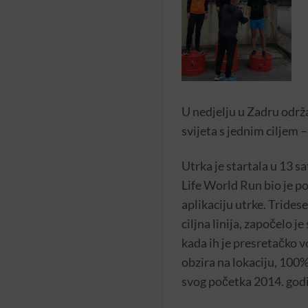
U nedjelju u Zadru održ
svijeta s jednim ciljem –
Utrka je startala u 13 s
Life World Run bio je po
aplikaciju utrke. Trides
ciljna linija, započelo je
kada ih je presretačko v
obzira na lokaciju, 100%
svog početka 2014. godi