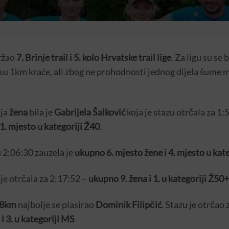
ržao
7. Brinje trail i 5. kolo Hrvatske trail lige
. Za ligu su se
su 1km kraće, ali zbog ne prohodnosti jednog dijela šume m
lja
žena
bila je
Gabrijela Šalković
koja je stazu otrčala za 1:
1. mjesto u kategoriji Ž40
.
2:06:30 zauzela je
ukupno 6. mjesto žene i 4. mjesto u kat
je otrčala za 2:17:52 –
ukupno 9. žena i 1. u kategoriji Ž50+
18km
najbolje se plasirao
Dominik Filipčić
. Stazu je otrčao
i 3. u kategoriji MS