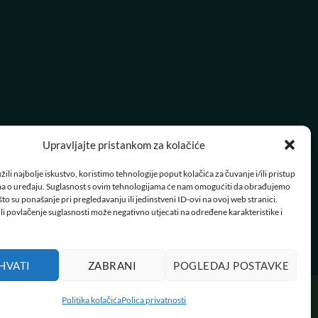
Upravljajte pristankom za kolačiće
ili najbolje iskustvo, koristimo tehnologije poput kolačića za čuvanje i/ili pristup
a o uređaju. Suglasnost s ovim tehnologijama će nam omogućiti da obrađujemo
to su ponašanje pri pregledavanju ili jedinstveni ID-ovi na ovoj web stranici.
AČI
li povlačenje suglasnosti može negativno utjecati na određene karakteristike i
HVATI
ZABRANI
POGLEDAJ POSTAVKE
Politika kolačića
Polica privatnosti