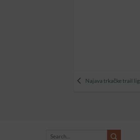
Najava trkačke trail lig