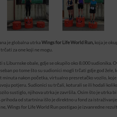
ana je globalna utrka
Wings for Life World Run,
koja je okup
 trčati za one koji ne mogu.
ati s Liburnske obale, gdje se okupilo oko 8.000 sudionika. 
seban po tome što su sudionici mogli trčati gdje god žele, 
et minuta nakon početka, virtualno presretačko vozilo, koje
 svoju potjeru. Sudionici su trčali, koturali se ili hodali kol
ozilo sustiglo, njihova utrka je završila. Osim što je utrka 
 prihoda od startnina išlo je direktno u fond za istraživan
ne, Wings for Life World Run postigao je izvanredne rezul