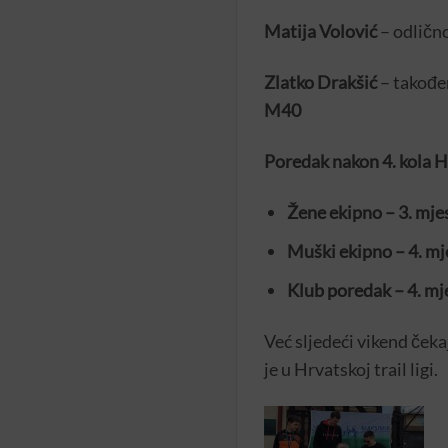
Matija Volović
– odlično
Zlatko Drakšić
– također
M40
Poredak nakon 4. kola Hr
Žene ekipno – 3. mje
Muški ekipno – 4. mj
Klub poredak – 4. mj
Već sljedeći vikend čekaj
je u Hrvatskoj trail ligi.