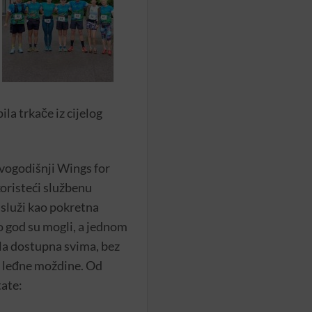
ila trkače iz cijelog
Ovogodišnji Wings for
koristeći službenu
 služi kao pokretna
iko god su mogli, a jednom
bila dostupna svima, bez
je leđne moždine. Od
tate: