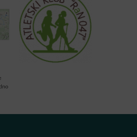
a
e
edno