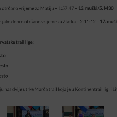
 otrčano vrijeme za Matiju – 1:57:47 –
13. muški/5. M30
 jako dobro otrčano vrijeme za Zlatka – 2:11:12 –
17. mušk
vatske trail lige:
sto
esto
esto
u nas dvije utrke Marča trail koja je u Kontinentrail ligi i Li