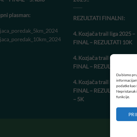
pni plasman:
REZULTATI FINALNI:
jaca_poredak_5km_2024
4. Kozjača trail liga 2025 –
jaca_poredak_10km_2024
FINAL – REZULTATI 10K
4. Kozjača trail liga 2025 –
FINAL – REZULTATI 5K
Da bismo pruž
informacijam
4. Kozjača trail liga 2025 –
podatke kao š
FINAL – REZULTATI HOD
Nepristanak i
funkcije.
– 5K
PRI