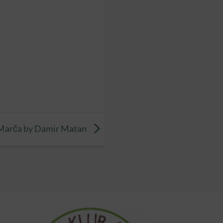
 Marča by Damir Matan