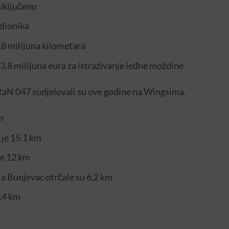
uključeno
udionika
,8 milijuna kilometara
3,8 milijuna eura za istraživanje leđne moždine
 RaN 047 sudjelovali su ove godine na Wingsima.
m
 je 15.1 km
je 12 km
a Bunjevac otrčale su 6,2 km
,4 km