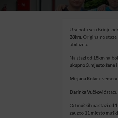
U subotu se u Brinju od
28km.
Originalno staze 
obilazno.
Na stazi od
18km
najbo
ukupno 3. mjesto žene i 
Mirjana Kolar
u vemenu 
Darinka Vučković
stazu 
Od
muških na stazi od 
zauzeo
11 mjesto muški 