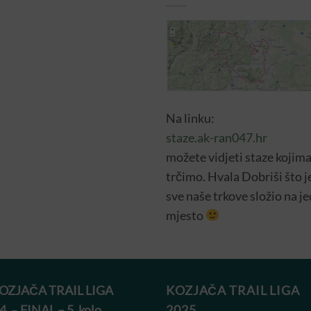
Na linku:
staze.ak-ran047.hr
možete vidjeti staze kojim
trčimo. Hvala Dobriši što j
sve naše trkove složio na j
mjesto
KOZJAČA TRAIL LIGA
KOZJAČA TRAIL LIGA
4.
–
FINAL – 5. kolo
2025..