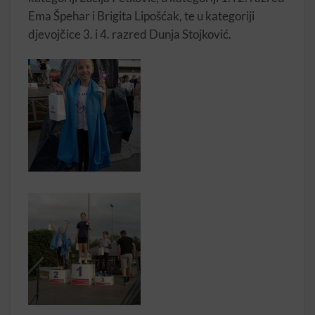
Ema Špehar i Brigita Lipošćak, te u kategoriji
djevojčice 3. i 4. razred Dunja Stojković.