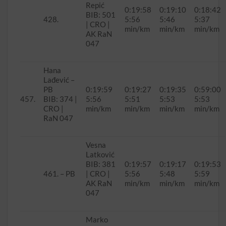
Repić
0:19:58
0:19:10
0:18:42
BIB: 501
428.
5:56
5:46
5:37
| CRO |
min/km
min/km
min/km
AK RaN
047
Hana
Lađević –
PB
0:19:59
0:19:27
0:19:35
0:59:00
457.
BIB: 374 |
5:56
5:51
5:53
5:53
CRO |
min/km
min/km
min/km
min/km
RaN 047
Vesna
Latković
BIB: 381
0:19:57
0:19:17
0:19:53
461. – PB
| CRO |
5:56
5:48
5:59
AK RaN
min/km
min/km
min/km
047
Marko