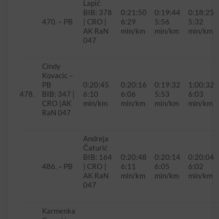
Lapić
BIB: 378
0:21:50
0:19:44
0:18:25
470. – PB
| CRO |
6:29
5:56
5:32
AK RaN
min/km
min/km
min/km
047
Cindy
Kovacic –
PB
0:20:45
0:20:16
0:19:32
1:00:32
478.
BIB: 347 |
6:10
6:06
5:53
6:03
CRO |AK
min/km
min/km
min/km
min/km
RaN 047
Andreja
Čaturić
BIB: 164
0:20:48
0:20:14
0:20:04
486. – PB
| CRO |
6:11
6:05
6:02
AK RaN
min/km
min/km
min/km
047
Karmenka