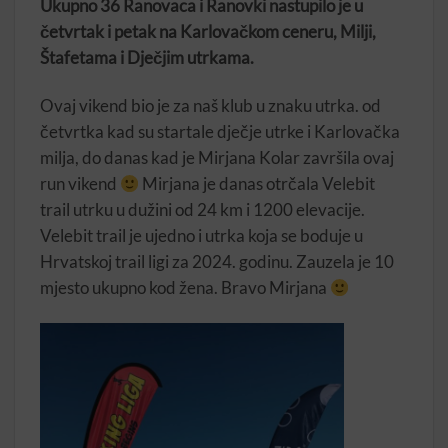
Ukupno 36 Ranovaca i Ranovki nastupilo je u
četvrtak i petak na Karlovačkom ceneru, Milji,
Štafetama i Dječjim utrkama.
Ovaj vikend bio je za naš klub u znaku utrka. od
četvrtka kad su startale dječje utrke i Karlovačka
milja, do danas kad je Mirjana Kolar završila ovaj
run vikend
Mirjana je danas otrčala Velebit
trail utrku u dužini od 24 km i 1200 elevacije.
Velebit trail je ujedno i utrka koja se boduje u
Hrvatskoj trail ligi za 2024. godinu. Zauzela je 10
mjesto ukupno kod žena. Bravo Mirjana