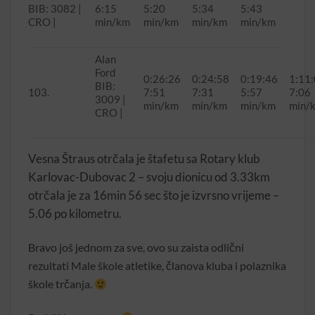
BIB: 3082 |
6:15
5:20
5:34
5:43
CRO |
min/km
min/km
min/km
min/km
Alan
Ford
0:26:26
0:24:58
0:19:46
1:11
BIB:
103.
7:51
7:31
5:57
7:06
3009 |
min/km
min/km
min/km
min/
CRO |
Vesna Štraus otrčala je štafetu sa Rotary klub
Karlovac-Dubovac 2 – svoju dionicu od 3.33km
otrčala je za 16min 56 sec što je izvrsno vrijeme –
5.06 po kilometru.
Bravo još jednom za sve, ovo su zaista odlični
rezultati Male škole atletike, članova kluba i polaznika
škole trčanja.