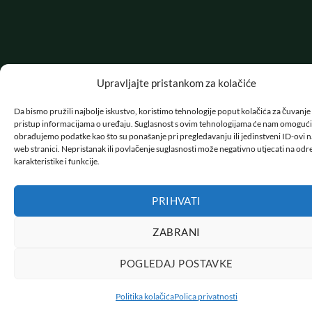
Upravljajte pristankom za kolačiće
Da bismo pružili najbolje iskustvo, koristimo tehnologije poput kolačića za čuvanje i
pristup informacijama o uređaju. Suglasnost s ovim tehnologijama će nam omogući
obrađujemo podatke kao što su ponašanje pri pregledavanju ili jedinstveni ID-ovi n
web stranici. Nepristanak ili povlačenje suglasnosti može negativno utjecati na od
karakteristike i funkcije.
PRIHVATI
ZABRANI
POGLEDAJ POSTAVKE
Politika kolačića
Polica privatnosti