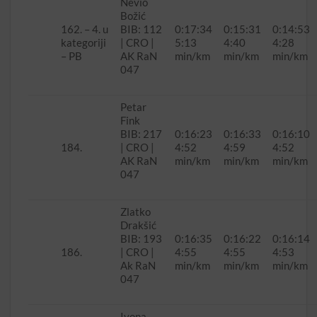
Nevio
Božić
162. – 4. u
BIB: 112
0:17:34
0:15:31
0:14:53
kategoriji
| CRO |
5:13
4:40
4:28
– PB
AK RaN
min/km
min/km
min/km
047
Petar
Fink
BIB: 217
0:16:23
0:16:33
0:16:10
184.
| CRO |
4:52
4:59
4:52
AK RaN
min/km
min/km
min/km
047
Zlatko
Drakšić
BIB: 193
0:16:35
0:16:22
0:16:14
186.
| CRO |
4:55
4:55
4:53
Ak RaN
min/km
min/km
min/km
047
Ivona