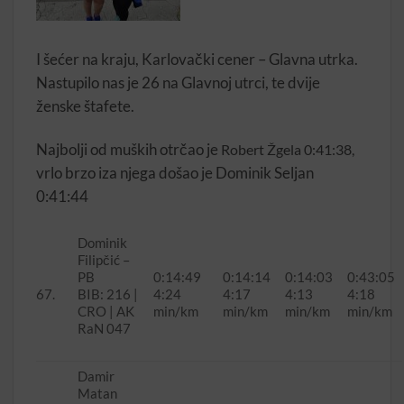
I šećer na kraju, Karlovački cener – Glavna utrka.
Nastupilo nas je 26 na Glavnoj utrci, te dvije
ženske štafete.
Najbolji od muških otrčao je
Robert Žgela
0:41:38,
vrlo brzo iza njega došao je Dominik Seljan
0:41:44
Dominik
Filipčić –
PB
0:14:49
0:14:14
0:14:03
0:43:05
67.
BIB: 216 |
4:24
4:17
4:13
4:18
CRO | AK
min/km
min/km
min/km
min/km
RaN 047
Damir
Matan