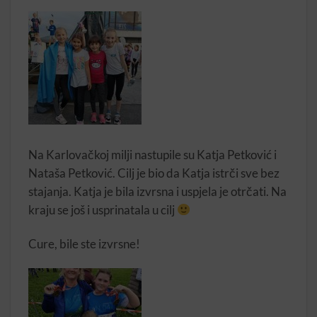
Na Karlovačkoj milji nastupile su Katja Petković i
Nataša Petković. Cilj je bio da Katja istrči sve bez
stajanja. Katja je bila izvrsna i uspjela je otrčati. Na
kraju se još i usprinatala u cilj
Cure, bile ste izvrsne!