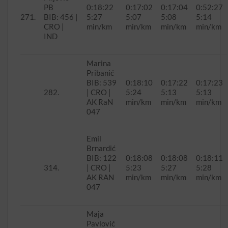
PB
0:18:22
0:17:02
0:17:04
0:52:27
271.
BIB: 456 |
5:27
5:07
5:08
5:14
CRO |
min/km
min/km
min/km
min/km
IND
Marina
Pribanić
BIB: 539
0:18:10
0:17:22
0:17:23
282.
| CRO |
5:24
5:13
5:13
AK RaN
min/km
min/km
min/km
047
Emil
Brnardić
BIB: 122
0:18:08
0:18:08
0:18:11
314.
| CRO |
5:23
5:27
5:28
AK RAN
min/km
min/km
min/km
047
Maja
Pavlović