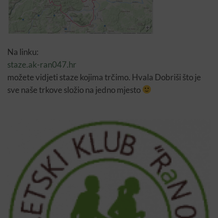
Na linku:
staze.ak-ran047.hr
možete vidjeti staze kojima trčimo. Hvala Dobriši što je
sve naše trkove složio na jedno mjesto