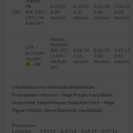
Grgurić –
PB
0:22:25
0:22:01
0:21:58
1:06:22
549.
BIB: 256 |
6:39
6:37
6:36
6:38
CRO | AK
min/km
min/km
min/km
min/km
RaN 047
Nataša
Petković
579. –
BIB: 507
0:26:39
0:26:27
0:27:15
prvi cener
| CRO |
7:55
7:58
8:12
osvojen
AK RaN
min/km
min/km
min/km
– PB
047
U štafetama smo imali dvije ženske ekipe -
Prohujaleee s vihorom – Maja Purgar, Ivana Bakin
Hratovšćak, Maja Mekovec SušacAlan Ford – Maja
Pignar-Mijović, Vesna Rastovski, Iva Alibašić.
Prohujaleee
s vihorom
0:21:02
0:17:43
0:18:29
0:57:14