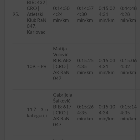
BIB: 432 |
CRO |
0:14:50
0:14:57
0:15:02
0:44:48
95.
Atletski
4:24
4:30
4:31
4:28
Klub RaN
min/km
min/km
min/km
min/km
047,
Karlovac
Matija
Volović
BIB: 682
0:15:25
0:15:03
0:15:06
109. – PB
| CRO |
4:35
4:31
4:32
AK RaN
min/km
min/km
min/km
047
Gabrijela
Šalković
BIB: 617
0:15:26
0:15:10
0:15:14
11.Ž – 3. u
| CRO |
4:35
4:34
4:35
kategoriji
AK RaN
min/km
min/km
min/km
047