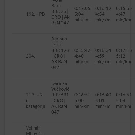
Baric
0:17:05
0:16:19
0:15:55
BIB: 75 |
192. – PB
5:04
4:54
4:47
CRO | Ak
min/km
min/km
min/km
RaN 047
Adriano
Držić
BIB: 198
0:15:42
0:16:34
0:17:18
204.
| CRO |
4:40
4:59
5:12
AK RaN
min/km
min/km
min/km
047
Darinka
Vučković
219. – 2.
BIB: 691
0:16:51
0:16:40
0:16:51
u
| CRO |
5:00
5:01
5:04
kategoriji
AK RaN
min/km
min/km
min/km
047
Velimir
Mijović –