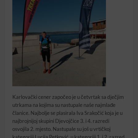
Karlovački cener započeo je u četvrtak sa dječjim
utrkama na kojima su nastupale naše najmlađe
članice. Najbolje se plasirala Iva Srakočić koja je u
najbrojnijoj skupini Djevojčice 3. i 4. razredi
osvojila 2. mjesto. Nastupale su još u vrtičkoj
kategoriji Lucija Petković, u kategoriji 1. i 2. razred