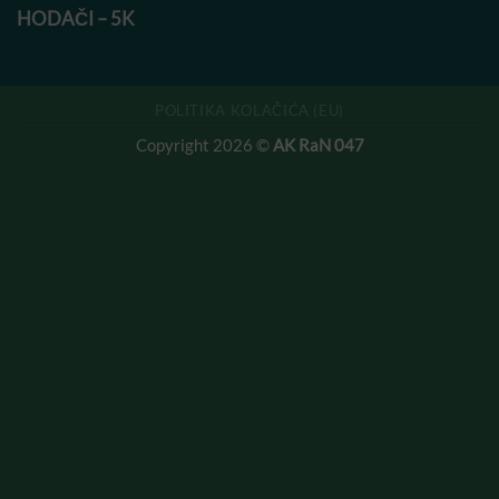
HODAČI – 5K
POLITIKA KOLAČIĆA (EU)
Copyright 2026 ©
AK RaN 047